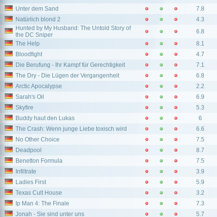
Unter dem Sand
7.8
Natürlich blond 2
4.3
Hunted by My Husband: The Untold Story of
6.8
the DC Sniper
The Help
8.1
Bloodfight
4.7
Die Berufung - Ihr Kampf für Gerechtigkeit
7.1
The Dry - Die Lügen der Vergangenheit
6.8
Arctic Apocalypse
2.2
Sarah's Oil
6.9
Skyfire
5.3
Buddy haut den Lukas
6
The Crash: Wenn junge Liebe toxisch wird
6.6
No Other Choice
7.5
Deadpool
8.7
Benetton Formula
7.5
Infiltrate
3.9
Ladies First
5.9
Texas Cult House
3.2
Ip Man 4: The Finale
7.3
Jonah - Sie sind unter uns
5.7