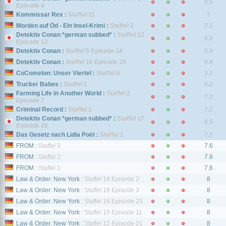
8.5
Episode 4
Kommissar Rex :
Staffel 11
7
Morden auf Öd - Ein Insel-Krimi :
Staffel 2
7.1
Detektiv Conan *german subbed* :
Staffel 12
8.5
Episode 12
Detektiv Conan :
Staffel 5 Episode 14
8.4
Detektiv Conan :
Staffel 10 Episode 20
8.4
CoComelon: Unser Viertel :
Staffel 6
3.1
Trucker Babes :
Staffel 1
6.2
Farming Life in Another World :
Staffel 2
7.3
Episode 7
Criminal Record :
Staffel 1
7.2
Detektiv Conan *german subbed* :
Staffel 17
8.5
Episode 26
Das Gesetz nach Lidia Poët :
Staffel 1
7.5
FROM :
Staffel 3
7.6
FROM :
Staffel 2
7.6
FROM :
Staffel 1
7.6
Law & Order: New York :
Staffel 19 Episode 2
8
Law & Order: New York :
Staffel 18 Episode 3
8
Law & Order: New York :
Staffel 16 Episode 23
8
Law & Order: New York :
Staffel 15 Episode 11
8
Law & Order: New York :
Staffel 12 Episode 21
8