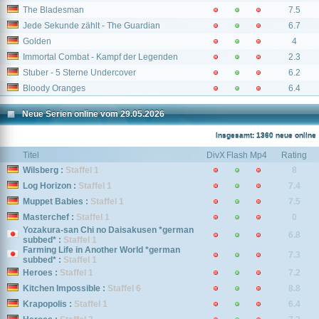
The Bladesman
7.5
Jede Sekunde zählt - The Guardian
6.7
Golden
4
Immortal Combat - Kampf der Legenden
2.3
Stuber - 5 Sterne Undercover
6.2
Bloody Oranges
6.4
Neue Serien online vom 29.05.2026
Insgesamt: 1360 neue online
Titel
DivX
Flash
Mp4
Rating
Wilsberg :
Staffel 1
8
Log Horizon :
Staffel 1
7.4
Muppet Babies :
Staffel 1
7.5
Masterchef :
Staffel 1
0
Yozakura-san Chi no Daisakusen *german
6.8
subbed* :
Staffel 1
Farming Life in Another World *german
7.3
subbed* :
Staffel 1
Heroes :
Staffel 1
7.2
Kitchen Impossible :
Staffel 6
8.8
Krapopolis :
Staffel 1
6.4