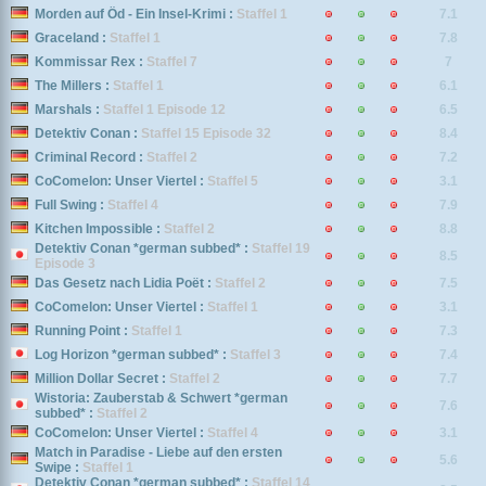
Morden auf Öd - Ein Insel-Krimi :
Staffel 1
7.1
Graceland :
Staffel 1
7.8
Kommissar Rex :
Staffel 7
7
The Millers :
Staffel 1
6.1
Marshals :
Staffel 1 Episode 12
6.5
Detektiv Conan :
Staffel 15 Episode 32
8.4
Criminal Record :
Staffel 2
7.2
CoComelon: Unser Viertel :
Staffel 5
3.1
Full Swing :
Staffel 4
7.9
Kitchen Impossible :
Staffel 2
8.8
Detektiv Conan *german subbed* :
Staffel 19
8.5
Episode 3
Das Gesetz nach Lidia Poët :
Staffel 2
7.5
CoComelon: Unser Viertel :
Staffel 1
3.1
Running Point :
Staffel 1
7.3
Log Horizon *german subbed* :
Staffel 3
7.4
Million Dollar Secret :
Staffel 2
7.7
Wistoria: Zauberstab & Schwert *german
7.6
subbed* :
Staffel 2
CoComelon: Unser Viertel :
Staffel 4
3.1
Match in Paradise - Liebe auf den ersten
5.6
Swipe :
Staffel 1
Detektiv Conan *german subbed* :
Staffel 14