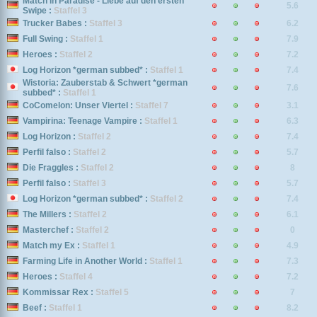
Match in Paradise - Liebe auf den ersten
5.6
Swipe :
Staffel 3
Trucker Babes :
Staffel 3
6.2
Full Swing :
Staffel 1
7.9
Heroes :
Staffel 2
7.2
Log Horizon *german subbed* :
Staffel 1
7.4
Wistoria: Zauberstab & Schwert *german
7.6
subbed* :
Staffel 1
CoComelon: Unser Viertel :
Staffel 7
3.1
Vampirina: Teenage Vampire :
Staffel 1
6.3
Log Horizon :
Staffel 2
7.4
Perfil falso :
Staffel 2
5.7
Die Fraggles :
Staffel 2
8
Perfil falso :
Staffel 3
5.7
Log Horizon *german subbed* :
Staffel 2
7.4
The Millers :
Staffel 2
6.1
Masterchef :
Staffel 2
0
Match my Ex :
Staffel 1
4.9
Farming Life in Another World :
Staffel 1
7.3
Heroes :
Staffel 4
7.2
Kommissar Rex :
Staffel 5
7
Beef :
Staffel 1
8.2