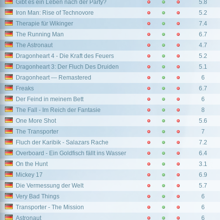
Gibt es ein Leben nach der Party?
5.8
Iron Man: Rise of Technovore
5.2
Therapie für Wikinger
7.4
The Running Man
6.7
The Astronaut
4.7
Dragonheart 4 - Die Kraft des Feuers
5.2
Dragonheart 3: Der Fluch Des Druiden
5.1
Dragonheart --- Remastered
6
Freaks
6.7
Der Feind in meinem Bett
6
The Fall - Im Reich der Fantasie
8
One More Shot
5.6
The Transporter
7
Fluch der Karibik - Salazars Rache
7.2
Overboard - Ein Goldfisch fällt ins Wasser
6.4
On the Hunt
3.1
Mickey 17
6.9
Die Vermessung der Welt
5.7
Very Bad Things
6
Transporter - The Mission
6
Astronaut
6