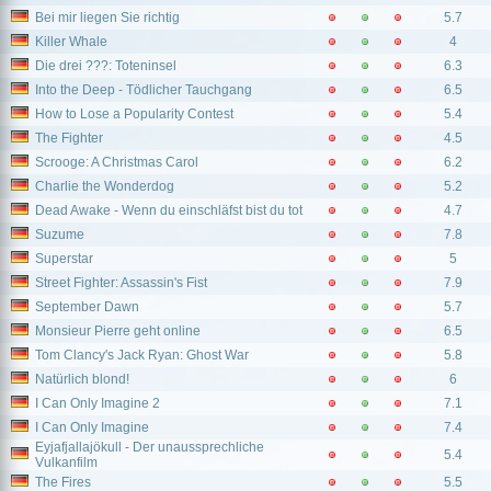
Bei mir liegen Sie richtig
5.7
Killer Whale
4
Die drei ???: Toteninsel
6.3
Into the Deep - Tödlicher Tauchgang
6.5
How to Lose a Popularity Contest
5.4
The Fighter
4.5
Scrooge: A Christmas Carol
6.2
Charlie the Wonderdog
5.2
Dead Awake - Wenn du einschläfst bist du tot
4.7
Suzume
7.8
Superstar
5
Street Fighter: Assassin's Fist
7.9
September Dawn
5.7
Monsieur Pierre geht online
6.5
Tom Clancy's Jack Ryan: Ghost War
5.8
Natürlich blond!
6
I Can Only Imagine 2
7.1
I Can Only Imagine
7.4
Eyjafjallajökull - Der unaussprechliche
5.4
Vulkanfilm
The Fires
5.5