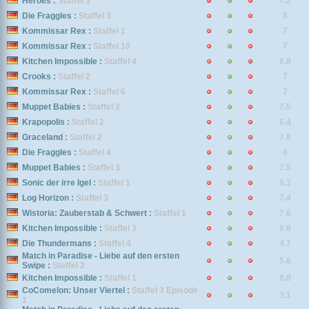
Heroes :
Staffel 3
7.2
Die Fraggles :
Staffel 3
8
Kommissar Rex :
Staffel 1
7
Kommissar Rex :
Staffel 10
7
Kitchen Impossible :
Staffel 4
8.8
Crooks :
Staffel 2
7
Kommissar Rex :
Staffel 6
7
Muppet Babies :
Staffel 2
7.5
Krapopolis :
Staffel 2
6.4
Graceland :
Staffel 2
7.8
Die Fraggles :
Staffel 4
8
Muppet Babies :
Staffel 3
7.5
Sonic der irre Igel :
Staffel 1
6.3
Log Horizon :
Staffel 3
7.4
Wistoria: Zauberstab & Schwert :
Staffel 1
7.6
Kitchen Impossible :
Staffel 3
8.8
Die Thundermans :
Staffel 4
4.7
Match in Paradise - Liebe auf den ersten
5.6
Swipe :
Staffel 2
Kitchen Impossible :
Staffel 1
8.8
CoComelon: Unser Viertel :
Staffel 3 Episode
3.1
1