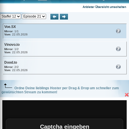
Voe.SX
Anbieter Übersicht umschalten
Voe.SX
Mirror
: 1/1
Vom
: 22.05.2026
Vinovo.to
Mirror
: 1/2
Vom
: 22.05.2026
Dood.to
Mirror
: 2/2
Vom
: 22.05.2026
Ordne Deine lieblings Hoster per Drag & Drop um schneller zum
gewünschten Stream zu kommen!