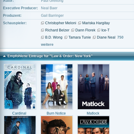
Autor:
Paul Grellong
Executive Producer:
Neal Baer
Produzent:
Gail Barringer
Schauspieler:
Christopher Meloni
Mariska Hargitay
Richard Belzer
Dann Florek
Ice-T
B.D. Wong
Tamara Tunie
Diane Neal
750
weitere
Empfohlene Einträge für "Law & Order: New York"
Cardinal
Burn Notice
Matlock