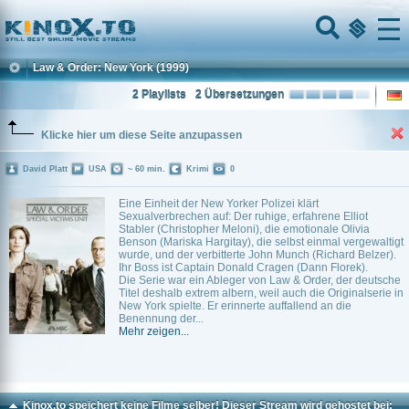
Home
Menu
Law & Order: New York
(1999)
2 Playlists
2 Übersetzungen
Klicke hier um diese Seite anzupassen
David Platt
USA
~ 60 min.
Krimi
0
Eine Einheit der New Yorker Polizei klärt
Sexualverbrechen auf: Der ruhige, erfahrene Elliot
Stabler (Christopher Meloni), die emotionale Olivia
Benson (Mariska Hargitay), die selbst einmal vergewaltigt
wurde, und der verbitterte John Munch (Richard Belzer).
Ihr Boss ist Captain Donald Cragen (Dann Florek).
Die Serie war ein Ableger von Law & Order, der deutsche
Titel deshalb extrem albern, weil auch die Originalserie in
New York spielte. Er erinnerte auffallend an die
Benennung der...
Mehr zeigen...
Kinox.to speichert
keine
Filme selber! Dieser Stream wird gehostet bei: