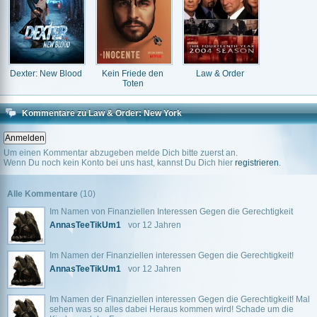
Dexter: New Blood
Kein Friede den
Law & Order
Toten
Kommentare zu Law & Order: New York
Um einen Kommentar abzugeben melde Dich bitte zuerst an.
Wenn Du noch kein Konto bei uns hast, kannst Du Dich hier
registrieren
.
Alle Kommentare
(10)
Im Namen von Finanziellen Interessen Gegen die Gerechtigkeit
AnnasTeeTikUm1
vor 12 Jahren
Im Namen der Finanziellen interessen Gegen die Gerechtigkeit!
AnnasTeeTikUm1
vor 12 Jahren
Im Namen der Finanziellen interessen Gegen die Gerechtigkeit! Mal
sehen was so alles dabei Heraus kommen wird! Schade um die