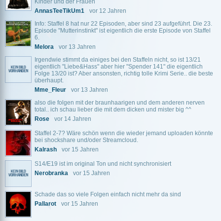
Kinder und der Frauen
AnnasTeeTikUm1
vor 12 Jahren
Info: Staffel 8 hat nur 22 Episoden, aber sind 23 aufgeführt. Die 23.
Episode "Mutterinstinkt" ist eigentlich die erste Episode von Staffel
6.
Melora
vor 13 Jahren
Irgendwie stimmt da einiges bei den Staffeln nicht, so ist 13/21
eigentlich "Liebe&Hass" aber hier "Spender 141" die eigentlich
Folge 13/20 ist? Aber ansonsten, richtig tolle Krimi Serie.. die beste
überhaupt.
Mme_Fleur
vor 13 Jahren
also die folgen mit der braunhaarigen und dem anderen nerven
total.. ich schau lieber die mit dem dicken und mister big ^^
Rose
vor 14 Jahren
Staffel 2-7? Wäre schön wenn die wieder jemand uploaden könnte
bei shockshare und/oder Streamcloud.
Kalrash
vor 15 Jahren
S14/E19 ist im original Ton und nicht synchronisiert
Nerobranka
vor 15 Jahren
Schade das so viele Folgen einfach nicht mehr da sind
Pallarot
vor 15 Jahren