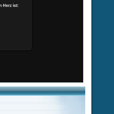
es
Arshad Aslam