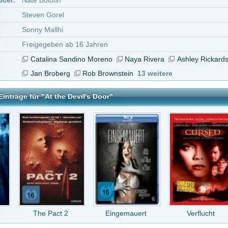
 Pact 2
Eingemauert
Verflucht
Flatliners
vil's Door
tar abzugeben melde Dich bitte zuerst an.
in Konto bei uns hast, kannst Du Dich hier
registrieren
.
Keine Kommentare vorhanden.