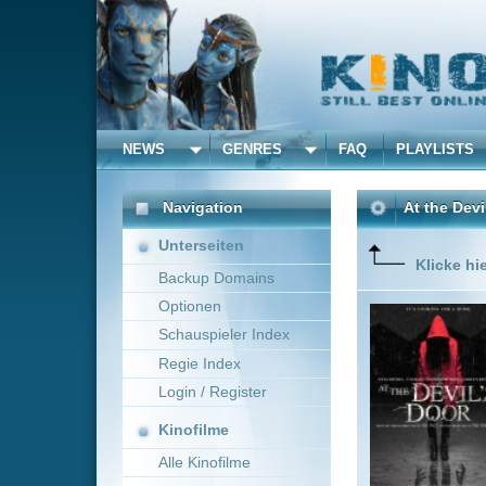
NEWS
GENRES
FAQ
PLAYLISTS
ALLE
Navigation
At the Devil's Door
(201
Unterseiten
Klicke hier um diese 
Backup Domains
Optionen
Im Jahre 
sie das G
Schauspieler Index
Nachttis
Regie Index
In der G
begegnet 
Login / Register
Mehr zeig
Kinofilme
Alle Kinofilme
Filme
Nicholas McCarthy
Alle Filme
Beliebte
Kinox.to speichert
keine
F