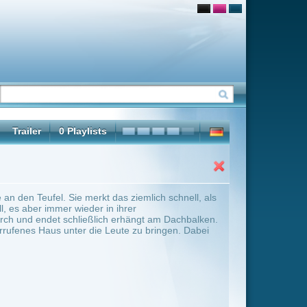
 ziemlich schnell, als
hrer
rhängt am Dachbalken.
te zu bringen. Dabei
ter Übersicht umschalten