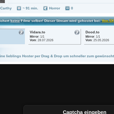
Vidara.to
Dood.to
Vinovo.to
Mirror
: 1/1
Mirror
: 1/1
Mirror
: 1/1
Vom
: 28.07.2026
Vom
: 25.05.2026
Vom
: 25.05.
 Hoster per Drag & Drop um schneller zum gewünschten Stream zu kommen!