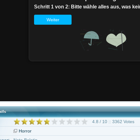
4.8 / 10 :: 3362 Votes
or
lotin
 Gorel
Mallhi
geben ab 16 Jahren
lina Sandino Moreno
Naya Rivera
Ashley Rickards
Mark Steger
Ava Acr
Broberg
Rob Brownstein
13 weitere
At the Devil's Door"