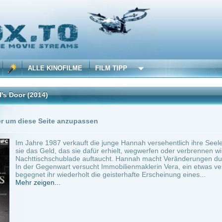
 KINOFILME
FILM TIPP
4)
Trailer
0 Playlists
Seite anzupassen
1987 verkauft die junge Hannah versehentlich ihre Seele an den Teufel. Sie merkt das
eld, das sie dafür erhielt, wegwerfen oder verbrennen will, es aber immer wieder in i
chschublade auftaucht. Hannah macht Veränderungen durch und endet schließlich e
egenwart versucht Immobilienmaklerin Vera, ein etwas verrufenes Haus unter die Leu
ihr wiederholt die geisterhafte Erscheinung eines...
en...
~ 91 min.
Horror
0
ilme selber! Dieser Stream wird gehostet bei:
Voe.SX
Anbie