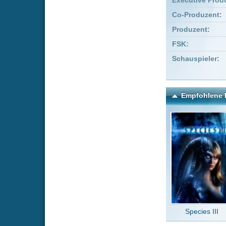
Species III
The
Kommentare zu At the De
Um einen Kommen
Wenn Du noch ke
Alle Kommentare
(0)