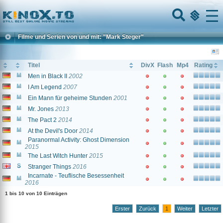
Home
Menu
Filme und Serien von und mit: "Mark Steger"
Titel
DivX
Flash
Mp4
Rating
Men in Black II
2002
I Am Legend
2007
Ein Mann für geheime Stunden
2001
Mr. Jones
2013
The Pact 2
2014
At the Devil's Door
2014
Paranormal Activity: Ghost Dimension
2015
The Last Witch Hunter
2015
Stranger Things
2016
Incarnate - Teuflische Besessenheit
2016
1 bis 10 von 10 Einträgen
Erster
Zurück
1
Weiter
Letzter