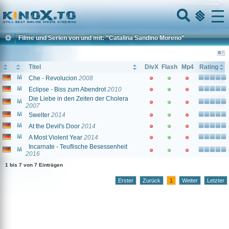
Home
Menu
Filme und Serien von und mit: "Catalina Sandino Moreno"
Titel
DivX
Flash
Mp4
Rating
Che - Revolucion
2008
Eclipse - Biss zum Abendrot
2010
Die Liebe in den Zeiten der Cholera
2007
Swelter
2014
At the Devil's Door
2014
A Most Violent Year
2014
Incarnate - Teuflische Besessenheit
2016
1 bis 7 von 7 Einträgen
Erster
Zurück
1
Weiter
Letzter