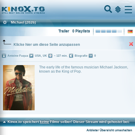
Home
Menu
Michael
(2026)
Trailer
0 Playlists
Klicke hier um diese Seite anzupassen
Antoine Fuqua
USA, UK
~ 127 min.
Biografie
0
The early life of the famous musician Michael Jackson,
known as the King of Pop.
Kinox.to speichert
keine
Filme selber! Dieser Stream wird gehostet bei:
Voe.SX
Anbieter Übersicht umschalten