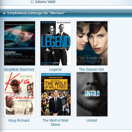
Juliano Valdi
Empfohlene Einträge für "Michael"
Vergiftete Wahrheit
Legend
The Danish Girl
King Richard
The Wolf of Wall
Untold
Street