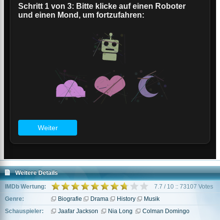
Weitere Details
IMDb Wertung:
7.7 / 10 :: 73107 Votes
Genre:
Biografie
Drama
History
Musik
Schauspieler:
Jaafar Jackson
Nia Long
Colman Domingo