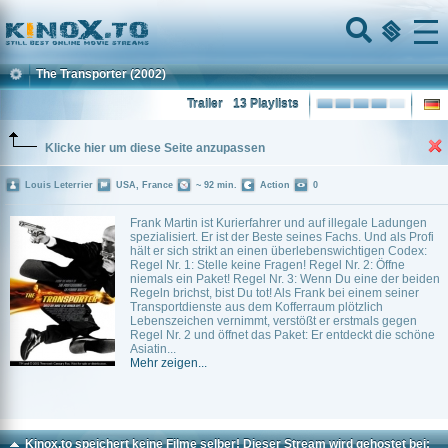
Home
Menu
The Transporter
(2002)
Trailer
13 Playlists
Klicke hier um diese Seite anzupassen
Louis Leterrier
USA, France
~ 92 min.
Action
0
Frank Martin ist Kurierfahrer und auf illegale Ladungen
spezialisiert. Er ist der Beste seines Fachs. Und als Profi
hält er sich strikt an einen überlebenswichtigen Codex:
Regel Nr. 1: Stelle keine Fragen! Regel Nr. 2: Öffne
niemals ein Paket! Regel Nr. 3: Wenn Du eine der beiden
Regeln brichst, bist Du tot! Als Frank bei einem seiner
Transportdienste aus dem Kofferraum plötzlich
Lebenszeichen vernimmt, verstößt er erstmals gegen
Regel Nr. 2 und öffnet das Paket: Er entdeckt die schöne
Asiatin...
Mehr zeigen...
Kinox.to speichert
keine
Filme selber! Dieser Stream wird gehostet bei: