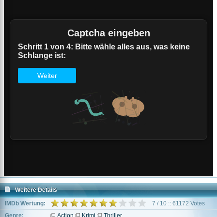
Weitere Details
IMDb Wertung:
7 / 10 :: 61172 Votes
Genre:
Action
Krimi
Thriller