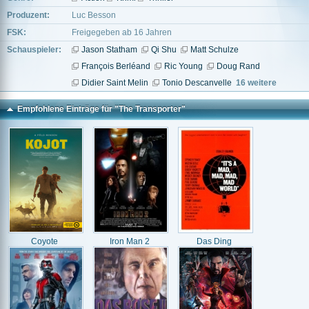
Produzent:
Luc Besson
FSK:
Freigegeben ab 16 Jahren
Schauspieler:
Jason Statham
Qi Shu
Matt Schulze
François Berléand
Ric Young
Doug Rand
Didier Saint Melin
Tonio Descanvelle
16 weitere
Empfohlene Einträge für "The Transporter"
Coyote
Iron Man 2
Das Ding