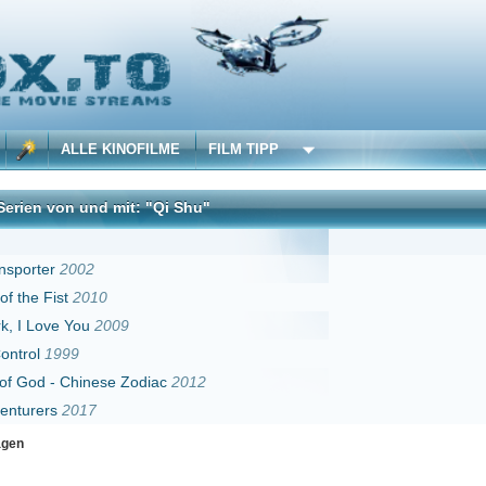
 KINOFILME
FILM TIPP
d mit: "Qi Shu"
DivX
10
2009
ese Zodiac
2012
Erster
Zurück