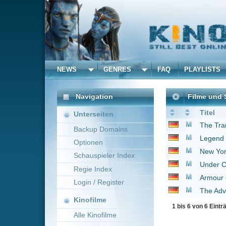
NEWS
GENRES
FAQ
PLAYLISTS
ALLE
Navigation
Filme und Serien von un
Titel
Unterseiten
The Transporter
2002
Backup Domains
Legend of the Fist
20
Optionen
New York, I Love You
Schauspieler Index
Under Control
1999
Regie Index
Armour of God - Chin
Login / Register
The Adventurers
2017
Kinofilme
1 bis 6 von 6 Einträgen
Alle Kinofilme
Filme
Alle Filme
Beliebte