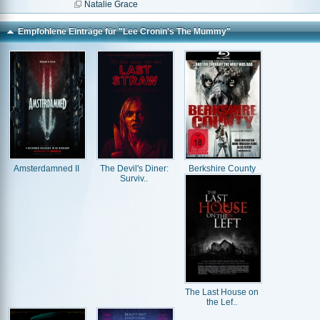
Natalie Grace
Empfohlene Einträge für "Lee Cronin's The Mummy"
Amsterdamned II
The Devil's Diner:
Berkshire County
Surviv..
The Last House on
the Lef..