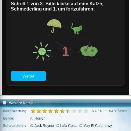
Weitere Details
IMDb Wertung:
6.4 / 10 :: 18470 Votes
Genre:
Horror
Schauspieler:
Jack Reynor
Laia Costa
May El Calamawy