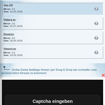
Voe.SX
Mirror
: 1/1
Vom
: 18.05.2026
Vidara.to
Mirror
: 1/1
Vom
: 25.07.2026
Dood.to
Mirror
: 1/1
Vom
: 18.05.2026
Vinovo.to
Mirror
: 1/1
Vom
: 18.05.2026
Ordne Deine lieblings Hoster per Drag & Drop um schneller zum
gewünschten Stream zu kommen!