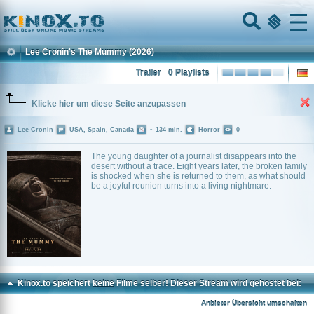
Home
Menu
Lee Cronin's The Mummy
(2026)
Trailer
0 Playlists
Klicke hier um diese Seite anzupassen
Lee Cronin
USA, Spain, Canada
~ 134 min.
Horror
0
The young daughter of a journalist disappears into the
desert without a trace. Eight years later, the broken family
is shocked when she is returned to them, as what should
be a joyful reunion turns into a living nightmare.
Kinox.to speichert
keine
Filme selber! Dieser Stream wird gehostet bei:
Voe.SX
Anbieter Übersicht umschalten