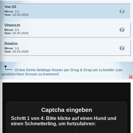
Voe.SX
Mirror
: 1/1
Vom
: 24.05.2026
Vinovo.to
Mirror
: 1/1
Vom
: 24.05.2026
Dood.to
Mirror
: 1/1
Vom
: 24.05.2026
Ordne Deine lieblings Hoster per Drag & Drop um schneller zum
gewünschten Stream zu kommen!