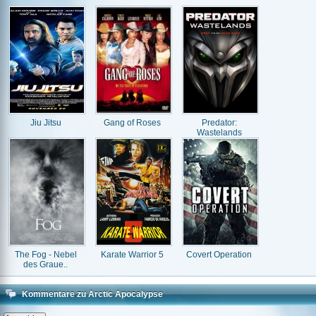
Jiu Jitsu
Gang of Roses
Predator:
Wastelands
The Fog - Nebel
Karate Warrior 5
Covert Operation
des Graue..
Kommentare zu Arctic Apocalypse