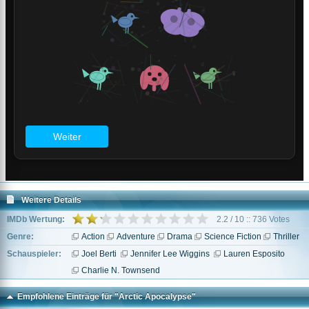
Weitere Details
IMDb Wertung:
2.2 / 10 :: 736 Votes
Genre:
Action
Adventure
Drama
Science Fiction
Thriller
Schauspieler:
Joel Berti
Jennifer Lee Wiggins
Lauren Esposito
Charlie N. Townsend
Empfohlene Einträge für "Arctic Apocalypse"