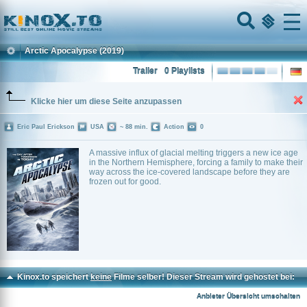
Home
Menu
Arctic Apocalypse
(2019)
Trailer
0 Playlists
Klicke hier um diese Seite anzupassen
Eric Paul Erickson
USA
~ 88 min.
Action
0
A massive influx of glacial melting triggers a new ice age
in the Northern Hemisphere, forcing a family to make their
way across the ice-covered landscape before they are
frozen out for good.
Kinox.to speichert
keine
Filme selber! Dieser Stream wird gehostet bei:
Voe.SX
Anbieter Übersicht umschalten