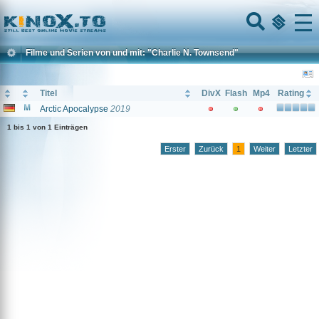
Home
Menu
Filme und Serien von und mit: "Charlie N. Townsend"
Titel
DivX
Flash
Mp4
Rating
Arctic Apocalypse
2019
1 bis 1 von 1 Einträgen
Erster
Zurück
1
Weiter
Letzter