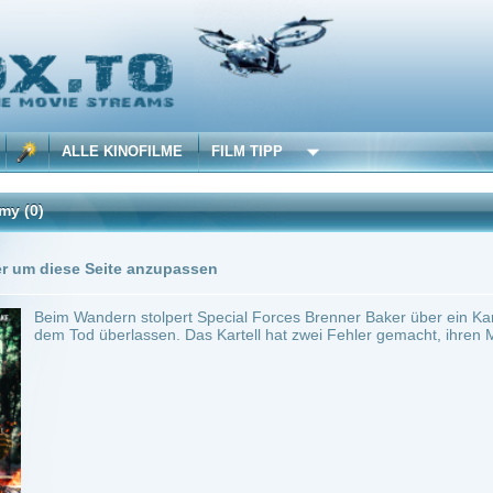
 KINOFILME
FILM TIPP
Trailer
0 Playlists
Seite anzupassen
ern stolpert Special Forces Brenner Baker über ein Kartellgelände. Ihr Mann wird ge
überlassen. Das Kartell hat zwei Fehler gemacht, ihren Mann getötet und sie am Le
ilme selber! Dieser Stream wird gehostet bei:
Voe.SX
Anbie