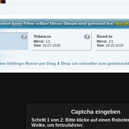
Vidara.to
Dood.to
Vinovo.to
Mirror
: 1/1
Mirror
: 1/1
Mirror
: 1/1
Vom
: 28.07.2026
Vom
: 28.05.2026
Vom
: 28.05.
 Hoster per Drag & Drop um schneller zum gewünschten Stream zu kommen!