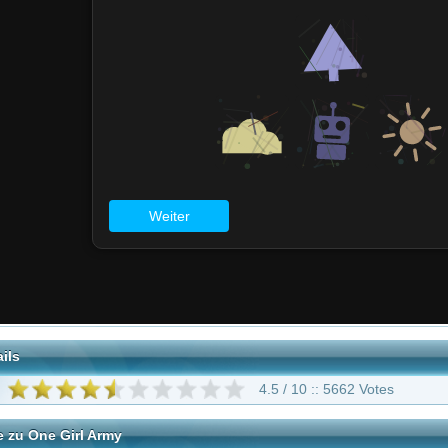
4.5 / 10 :: 5662 Votes
 Army
tar abzugeben melde Dich bitte zuerst an.
in Konto bei uns hast, kannst Du Dich hier
registrieren
.
Keine Kommentare vorhanden.