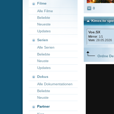
Neueste
Updates
Voe.SX
Mirror
: 1/1
Serien
Vom
: 28.05.2026
Alle Serien
Beliebte
Ordne Deine lieblings
Neuste
Updates
Dokus
Alle Dokumentationen
Beliebte
Neuste
Partner
Kion