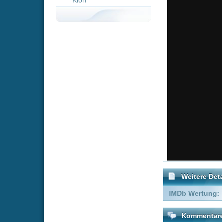
Weitere Details
IMDb Wertung:
Kommentare zu One Girl
Um einen Kommen
Wenn Du noch ke
Alle Kommentare
(0)