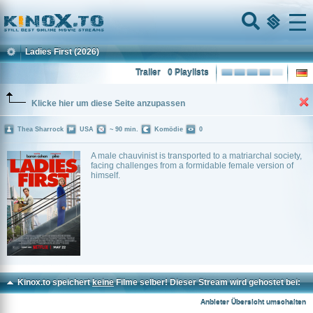
Home
Menu
Ladies First
(2026)
Trailer
0 Playlists
Klicke hier um diese Seite anzupassen
Thea Sharrock
USA
~ 90 min.
Komödie
0
A male chauvinist is transported to a matriarchal society,
facing challenges from a formidable female version of
himself.
Kinox.to speichert
keine
Filme selber! Dieser Stream wird gehostet bei:
Voe.SX
Anbieter Übersicht umschalten