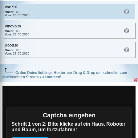
Voe.SX
Mirror
: 1/1
Vom
: 23.05.2026
Vinovo.to
Mirror
: 1/1
Vom
: 23.05.2026
Dood.to
Mirror
: 1/1
Vom
: 23.05.2026
Ordne Deine lieblings Hoster per Drag & Drop um schneller zum
gewünschten Stream zu kommen!