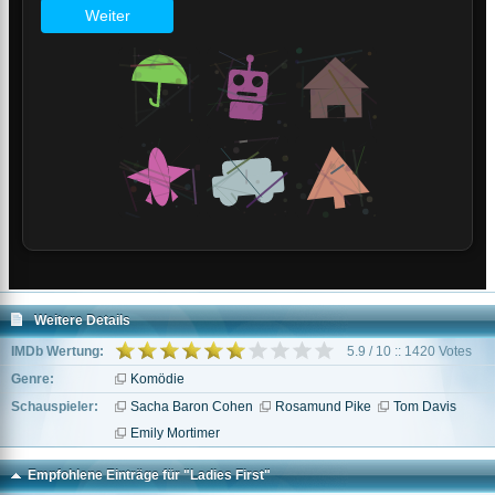
Weitere Details
IMDb Wertung:
5.9 / 10 :: 1420 Votes
Genre:
Komödie
Schauspieler:
Sacha Baron Cohen
Rosamund Pike
Tom Davis
Emily Mortimer
Empfohlene Einträge für "Ladies First"