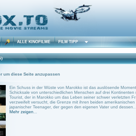
 KINOFILME
FILM TIPP
Trailer
4 Playlists
Seite anzupassen
ss in der Wüste von Marokko ist das auslösende Moment einer ganzen Kette von Ereig
e von unterschiedlichen Menschen auf drei Kontinenten miteinander verbindet: Da is
 der in Marokko um das Leben seiner schwer verletzten Frau kämpft. Ein mexikanisc
elt versucht, die Grenze mit ihren beiden amerikanischen Schützlingen zu überquere
her Teenager, der gegen den eigenen Vater und dessen...
en...
tu
USA, France
~ 143 min.
Drama
0
ilme selber! Dieser Stream wird gehostet bei:
Voe.SX
Anbie