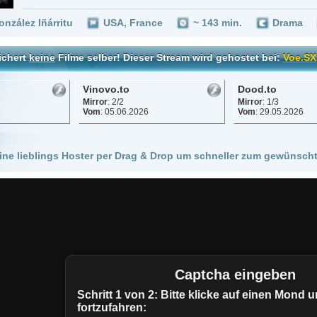
Vinovo.to
Dood.to
Mirror
: 2/2
Mirror
: 1/3
Vom
: 05.06.2026
Vom
: 29.05.2026
 Hoster per Drag & Drop um schneller zum gewünschten Stream zu kommen!