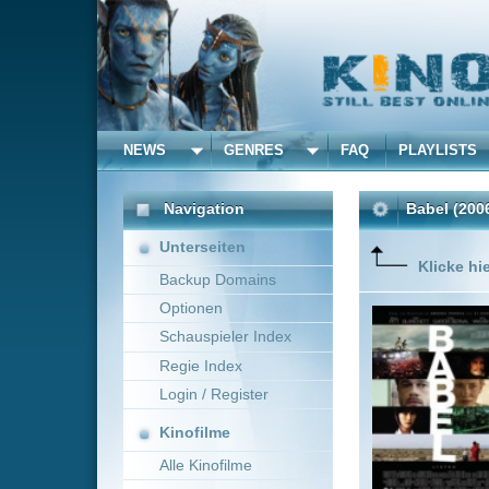
NEWS
GENRES
FAQ
PLAYLISTS
ALLE
Navigation
Babel
(2006)
Unterseiten
Klicke hier um diese 
Backup Domains
Optionen
Ein Schu
Schicksal
Schauspieler Index
Tourist,
Regie Index
verzweif
japanisc
Login / Register
Mehr zeig
Kinofilme
Alle Kinofilme
Filme
Alejandro González Iñárri
Alle Filme
Beliebte
Kinox.to speichert
keine
F