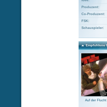
Auf der Flucht
Planet
Kommentare zu Babel
Um einen Kommen
Wenn Du noch ke
Alle Kommentare
(2)
Super Film!
Benjilol
v
Super film!!
RELAX
vo