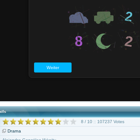
8 / 10 :: 107237 Votes
nzález Iñárritu
 ab 16 Jahren
Cate Blanchett
Mohamed Akhzam
Peter Wight
Harriet Walter
Trevor M
Gibbs
Georges Bousquet
189 weitere
"Babel"