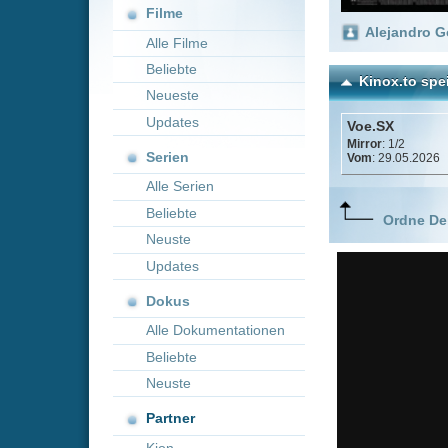
Neueste
Updates
Voe.SX
Mirror
: 1/2
Serien
Vom
: 29.05.2026
Alle Serien
Beliebte
Ordne Deine lieblings
Neuste
Updates
Dokus
Alle Dokumentationen
Beliebte
Neuste
Partner
Kion