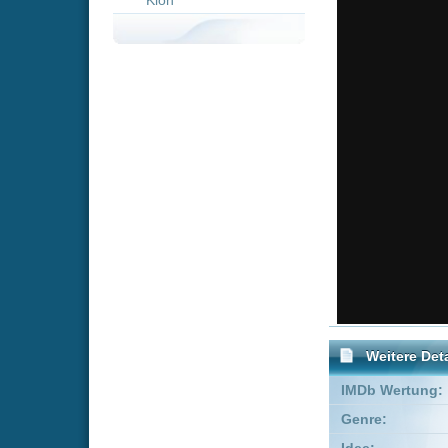
Weitere Details
IMDb Wertung:
Genre:
Drama
Idee:
Alejandro Go
Produzent:
Steve Golin
Co-Produzent:
Ann Ruark
FSK:
Freigegeben
Schauspieler:
Brad Pitt
Matyelok 
Empfohlene Einträge für 