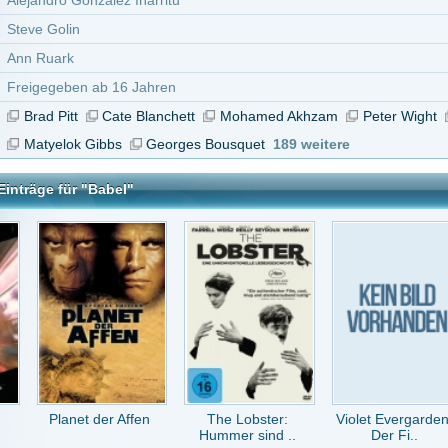
 der Affen
The Lobster:
Violet Evergarden:
Wer früher stirbt, ist
Hummer sind ..
Der Fi..
lä..
tar abzugeben melde Dich bitte zuerst an.
in Konto bei uns hast, kannst Du Dich hier
registrieren
.
 Empfehlenswert;)
or 15 Jahren
 Leider kein Oskar :(
r 16 Jahren