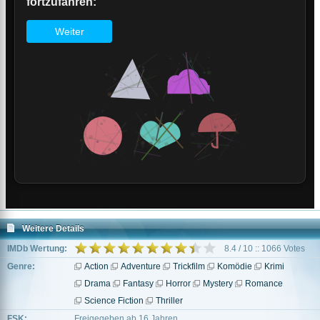
Weitere Details
IMDb Wertung:
8.4 / 10 :: 1066 Votes
Genre:
Action
Adventure
Trickfilm
Komödie
Krimi
Drama
Fantasy
Horror
Mystery
Romance
Science Fiction
Thriller
FSK:
Freigegeben ab 16 Jahren