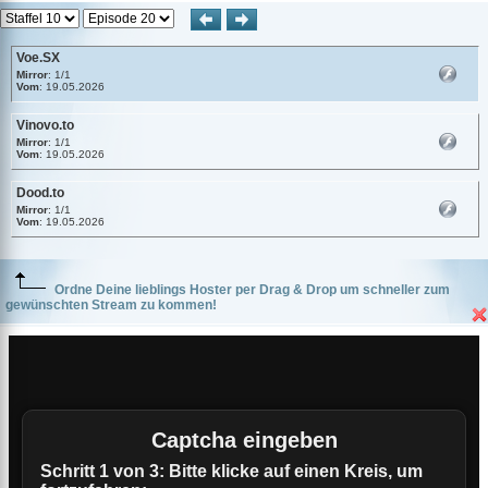
Voe.SX
Mirror
: 1/1
Vom
: 19.05.2026
Vinovo.to
Mirror
: 1/1
Vom
: 19.05.2026
Dood.to
Mirror
: 1/1
Vom
: 19.05.2026
Ordne Deine lieblings Hoster per Drag & Drop um schneller zum
gewünschten Stream zu kommen!