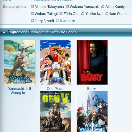
Schauspieler:
Minami Takayama
Wakana Yamazaki
Akira Kamiya
Wataru Takagi
Fûrin Cha
Yukiko Iwai
Ikue Ootani
Jerry Jewell
218 weitere
Empfohlene Einträge für "Detektiv Conan"
Danmachi: Is It
One Piece
Barry
Wrong to ..