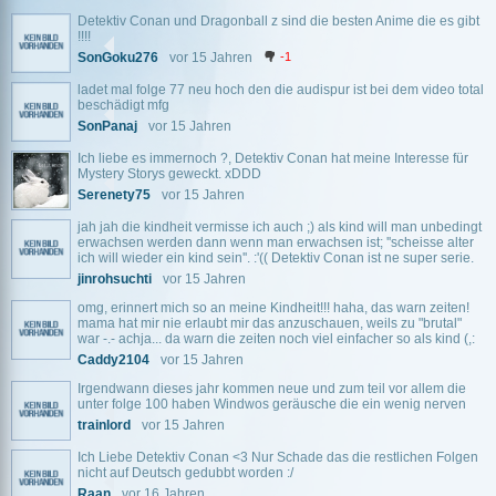
Detektiv Conan und Dragonball z sind die besten Anime die es gibt
!!!!
SonGoku276
vor 15 Jahren
-1
ladet mal folge 77 neu hoch den die audispur ist bei dem video total
beschädigt mfg
SonPanaj
vor 15 Jahren
Ich liebe es immernoch ?, Detektiv Conan hat meine Interesse für
Mystery Storys geweckt. xDDD
Serenety75
vor 15 Jahren
jah jah die kindheit vermisse ich auch ;) als kind will man unbedingt
erwachsen werden dann wenn man erwachsen ist; ''scheisse alter
ich will wieder ein kind sein''. :'(( Detektiv Conan ist ne super serie.
jinrohsuchti
vor 15 Jahren
omg, erinnert mich so an meine Kindheit!!! haha, das warn zeiten!
mama hat mir nie erlaubt mir das anzuschauen, weils zu "brutal"
war -.- achja... da warn die zeiten noch viel einfacher so als kind (,:
Caddy2104
vor 15 Jahren
Irgendwann dieses jahr kommen neue und zum teil vor allem die
unter folge 100 haben Windwos geräusche die ein wenig nerven
trainlord
vor 15 Jahren
Ich Liebe Detektiv Conan <3 Nur Schade das die restlichen Folgen
nicht auf Deutsch gedubbt worden :/
Raan
vor 16 Jahren