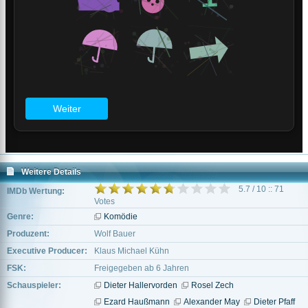
Weitere Details
5.7 / 10 :: 71
IMDb Wertung:
Votes
Genre:
Komödie
Produzent:
Wolf Bauer
Executive Producer:
Klaus Michael Kühn
FSK:
Freigegeben ab 6 Jahren
Schauspieler:
Dieter Hallervorden
Rosel Zech
Ezard Haußmann
Alexander May
Dieter Pfaff