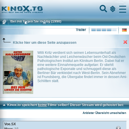
Home
Menu
Bei mir liegen Sie richtig
(1990)
Ulrich Stark
Komödie
0
Trailer
Klicke hier um diese Seite anzupassen
Willi Kritz verdient sich seinen Lebensunterhalt als
Nachtwächter und Leichenwäscher beim Ost-Deutschen
Pathologischen Institut am Klinikum Berlin. Dabei hat er
eine weitere Einnahmequelle aufgetan: Er stiehlt
pathologische Exponate und schmuggelt diese als
Berliner Bär verkleidet nach West-Berlin. Sein Abnehmer
ist Frundsberg, die Übergabe findet immer in dessen Ami-
Schlitten statt.
Kinox.to speichert
keine
Filme selber! Dieser Stream wird gehostet bei:
Voe.SX
Anbieter Übersicht umschalten
Voe.SX
Mirror
: 1/1