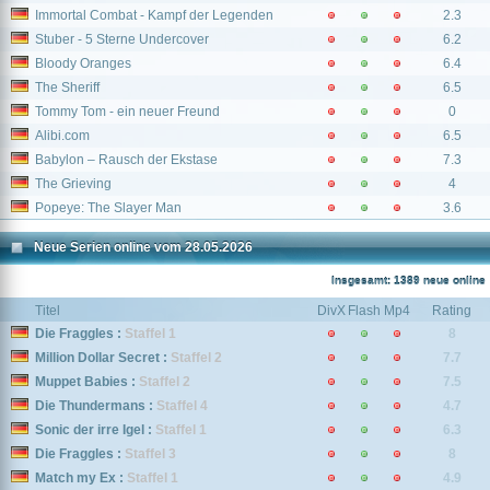
Immortal Combat - Kampf der Legenden
2.3
Stuber - 5 Sterne Undercover
6.2
Bloody Oranges
6.4
The Sheriff
6.5
Tommy Tom - ein neuer Freund
0
Alibi.com
6.5
Babylon – Rausch der Ekstase
7.3
The Grieving
4
Popeye: The Slayer Man
3.6
Neue Serien online vom 28.05.2026
Insgesamt: 1389 neue online
Titel
DivX
Flash
Mp4
Rating
Die Fraggles :
Staffel 1
8
Million Dollar Secret :
Staffel 2
7.7
Muppet Babies :
Staffel 2
7.5
Die Thundermans :
Staffel 4
4.7
Sonic der irre Igel :
Staffel 1
6.3
Die Fraggles :
Staffel 3
8
Match my Ex :
Staffel 1
4.9