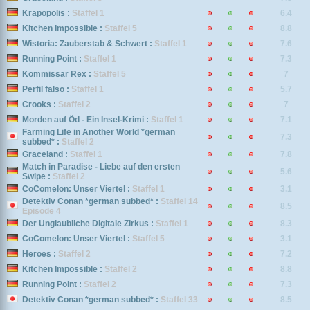
Krapopolis :
Staffel 1
6.4
Kitchen Impossible :
Staffel 5
8.8
Wistoria: Zauberstab & Schwert :
Staffel 1
7.6
Running Point :
Staffel 1
7.3
Kommissar Rex :
Staffel 5
7
Perfil falso :
Staffel 1
5.7
Crooks :
Staffel 2
7
Morden auf Öd - Ein Insel-Krimi :
Staffel 1
7.1
Farming Life in Another World *german
7.3
subbed* :
Staffel 2
Graceland :
Staffel 1
7.8
Match in Paradise - Liebe auf den ersten
5.6
Swipe :
Staffel 2
CoComelon: Unser Viertel :
Staffel 1
3.1
Detektiv Conan *german subbed* :
Staffel 14
8.5
Episode 4
Der Unglaubliche Digitale Zirkus :
Staffel 1
8.3
CoComelon: Unser Viertel :
Staffel 5
3.1
Heroes :
Staffel 2
7.2
Kitchen Impossible :
Staffel 2
8.8
Running Point :
Staffel 2
7.3
Detektiv Conan *german subbed* :
Staffel 33
8.5