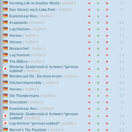
Farming Life in Another World :
Staffel 1
7.3
Das Gesetz nach Lidia Poët :
Staffel 3
7.5
Kommissar Rex :
Staffel 1
7
Krapopolis :
Staffel 2
6.4
Log Horizon :
Staffel 3
7.4
Heroes :
Staffel 3
7.2
Heroes :
Staffel 1
7.2
Masterchef :
Staffel 1
0
Log Horizon :
Staffel 2
7.4
The Millers :
Staffel 2
6.1
Wistoria: Zauberstab & Schwert *german
7.6
subbed* :
Staffel 1
Morden auf Öd - Ein Insel-Krimi :
Staffel 2
7.1
Kitchen Impossible :
Staffel 4
8.8
Heroes :
Staffel 4
7.2
Die Thundermans :
Staffel 3
4.7
Graceland :
Staffel 2
7.8
Kommissar Rex :
Staffel 9
7
Wistoria: Zauberstab & Schwert *german
7.6
subbed* :
Staffel 2
Log Horizon *german subbed* :
Staffel 1
7.4
Marvel's The Punisher :
Staffel 2
9.5