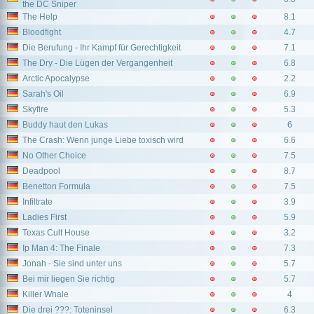
the DC Sniper
The Help
8.1
Bloodfight
4.7
Die Berufung - Ihr Kampf für Gerechtigkeit
7.1
The Dry - Die Lügen der Vergangenheit
6.8
Arctic Apocalypse
2.2
Sarah's Oil
6.9
Skyfire
5.3
Buddy haut den Lukas
6
The Crash: Wenn junge Liebe toxisch wird
6.6
No Other Choice
7.5
Deadpool
8.7
Benetton Formula
7.5
Infiltrate
3.9
Ladies First
5.9
Texas Cult House
3.2
Ip Man 4: The Finale
7.3
Jonah - Sie sind unter uns
5.7
Bei mir liegen Sie richtig
5.7
Killer Whale
4
Die drei ???: Toteninsel
6.3