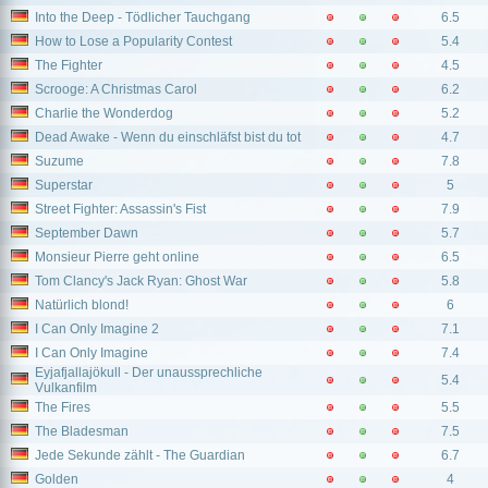
Into the Deep - Tödlicher Tauchgang
6.5
How to Lose a Popularity Contest
5.4
The Fighter
4.5
Scrooge: A Christmas Carol
6.2
Charlie the Wonderdog
5.2
Dead Awake - Wenn du einschläfst bist du tot
4.7
Suzume
7.8
Superstar
5
Street Fighter: Assassin's Fist
7.9
September Dawn
5.7
Monsieur Pierre geht online
6.5
Tom Clancy's Jack Ryan: Ghost War
5.8
Natürlich blond!
6
I Can Only Imagine 2
7.1
I Can Only Imagine
7.4
Eyjafjallajökull - Der unaussprechliche
5.4
Vulkanfilm
The Fires
5.5
The Bladesman
7.5
Jede Sekunde zählt - The Guardian
6.7
Golden
4