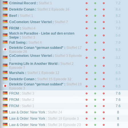
Criminal Record :
Staffel 1
7.2
Detektiv Conan :
Staffel 2 Episode 16
8.4
Beef :
Staffel 1
8.2
CoComelon: Unser Viertel :
Staffel 7
3.1
FROM :
Staffel 4
7.6
Match in Paradise - Liebe auf den ersten
5.6
Swipe :
Staffel 3
Full Swing :
Staffel 4
7.9
Detektiv Conan *german subbed* :
Staffel 17
8.5
Episode 26
CoComelon: Unser Viertel :
Staffel 3 Episode
3.1
1
Farming Life in Another World :
Staffel 2
7.3
Episode 7
Marshals :
Staffel 1 Episode 12
6.5
Detektiv Conan :
Staffel 15 Episode 32
8.4
Detektiv Conan *german subbed* :
Staffel 19
8.5
Episode 3
FROM :
Staffel 3
7.6
FROM :
Staffel 2
7.6
FROM :
Staffel 1
7.6
Law & Order: New York :
Staffel 24
8
Law & Order: New York :
Staffel 18 Episode 3
8
Law & Order: New York :
Staffel 16 Episode 23
8