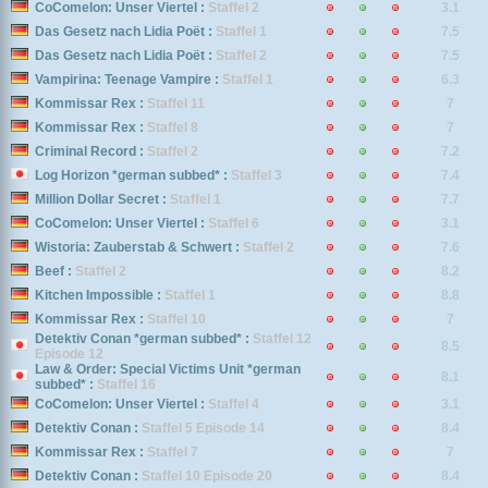
CoComelon: Unser Viertel :
Staffel 2
3.1
Das Gesetz nach Lidia Poët :
Staffel 1
7.5
Das Gesetz nach Lidia Poët :
Staffel 2
7.5
Vampirina: Teenage Vampire :
Staffel 1
6.3
Kommissar Rex :
Staffel 11
7
Kommissar Rex :
Staffel 8
7
Criminal Record :
Staffel 2
7.2
Log Horizon *german subbed* :
Staffel 3
7.4
Million Dollar Secret :
Staffel 1
7.7
CoComelon: Unser Viertel :
Staffel 6
3.1
Wistoria: Zauberstab & Schwert :
Staffel 2
7.6
Beef :
Staffel 2
8.2
Kitchen Impossible :
Staffel 1
8.8
Kommissar Rex :
Staffel 10
7
Detektiv Conan *german subbed* :
Staffel 12
8.5
Episode 12
Law & Order: Special Victims Unit *german
8.1
subbed* :
Staffel 16
CoComelon: Unser Viertel :
Staffel 4
3.1
Detektiv Conan :
Staffel 5 Episode 14
8.4
Kommissar Rex :
Staffel 7
7
Detektiv Conan :
Staffel 10 Episode 20
8.4