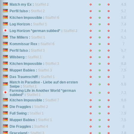
Match my Ex :
Staffel 2
4.9
Perfil falso :
Staffel 2
5.7
Kitchen Impossible :
Staffel 6
8.8
Log Horizon :
Staffel 1
7.4
Log Horizon *german subbed* :
Staffel 2
7.4
The Millers :
Staffel 1
6.1
Kommissar Rex :
Staffel 6
7
Perfil falso :
Staffel 3
5.7
Wilsberg :
Staffel 1
8
Kitchen Impossible :
Staffel 3
8.8
Muppet Babies :
Staffel 3
7.5
Das Traumschiff :
Staffel 1
3
Match in Paradise - Liebe auf den ersten
5.6
Swipe :
Staffel 1
Farming Life in Another World *german
7.3
subbed* :
Staffel 1
Kitchen Impossible :
Staffel 7
8.8
Die Fraggles :
Staffel 2
8
Full Swing :
Staffel 1
7.9
Muppet Babies :
Staffel 1
7.5
Die Fraggles :
Staffel 4
8
Graceland :
Staffel 3
7.8