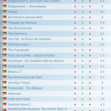
Dragonheart 3: Der Fluch Des Druiden
5.1
Dragonheart --- Remastered
6
Freaks
6.7
Der Feind in meinem Bett
6
Therapie für Wikinger
7.4
The Running Man
6.7
The Astronaut
4.7
The Fall - Im Reich der Fantasie
8
One More Shot
5.6
The Transporter
7
Fluch der Karibik - Salazars Rache
7.2
Overboard - Ein Goldfisch fällt ins Wasser
6.4
On the Hunt
3.1
Mickey 17
6.9
Die Vermessung der Welt
5.7
Very Bad Things
6
Transporter - The Mission
6
Astronaut
6
Unter dem Sand
7.8
Natürlich blond 2
4.3
Hunted by My Husband: The Untold Story of
6.8