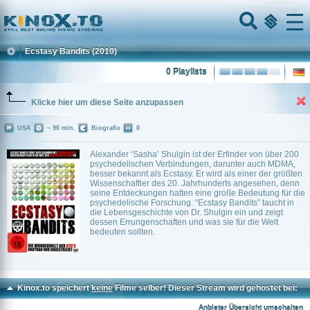
Home
Menu
Ecstasy Bandits
(2010)
0 Playlists
Klicke hier um diese Seite anzupassen
USA
~ 90 min.
Biografie
0
Alexander ‘Sasha’ Shulgin ist der Erfinder von über 200
psychedelischen Verbindungen, darunter auch MDMA,
besser bekannt als Ecstasy. Er wird als einer der größten
Wissenschaftler des 20. Jahrhunderts angesehen, denn
seine Entdeckungen hatten eine große Bedeutung für die
psychedelische Forschung. “Ecstasy Bandits” taucht in
die Lebensgeschichte von Dr. Shulgin ein und zeigt
dessen Errungenschaften und was sie für die Welt
bedeuten sollten.
Kinox.to speichert
keine
Filme selber! Dieser Stream wird gehostet bei:
Voe.SX
Anbieter Übersicht umschalten