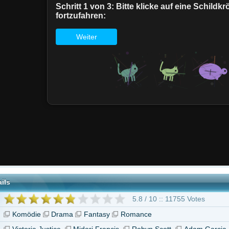
5.8 / 10 :: 11755 Votes
Drama
Fantasy
Romance
stice
Midori Francis
Robyn Scott
Adam Garcia
Gibt es ein Leben nach der Party?"