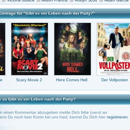
 Movie 2
Here Comes Hell
Der Vollposten
Just Wright
in Leben nach der Party?
tar abzugeben melde Dich bitte zuerst an.
in Konto bei uns hast, kannst Du Dich hier
registrieren
.
Keine Kommentare vorhanden.