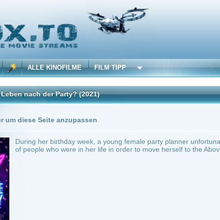
 KINOFILME
FILM TIPP
der Party?
(2021)
Trailer
0 Playlists
Seite anzupassen
r birthday week, a young female party planner unfortunately dies. Now she must assis
 who were in her life in order to move herself to the Above (or Heaven).
~ 109 min.
Komödie
0
ilme selber! Dieser Stream wird gehostet bei:
Voe.SX
Anbie