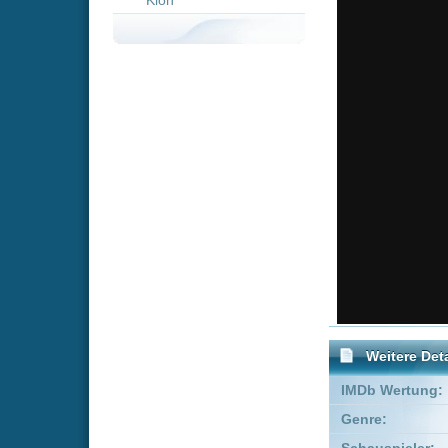
Weitere Details
IMDb Wertung:
Genre:
Komödie
Schauspieler:
Victoria Ju
Empfohlene Einträge für "