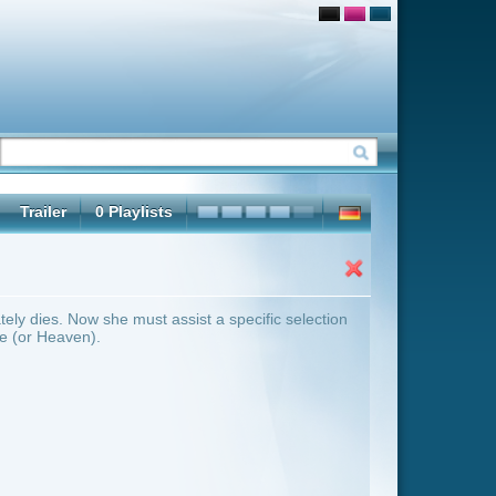
t a specific selection
ter Übersicht umschalten