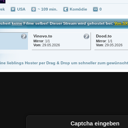
Vinovo.to
Dood.to
Mirror
: 1/1
Mirror
: 1/1
Vom
: 29.05.2026
Vom
: 29.05.2026
 Hoster per Drag & Drop um schneller zum gewünschten Stream zu kommen!