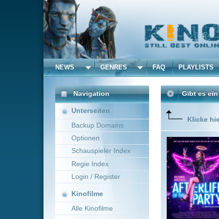
NEWS
GENRES
FAQ
PLAYLISTS
ALLE
Navigation
Gibt es ein Leben nach 
Unterseiten
Klicke hier um diese 
Backup Domains
Optionen
During he
of people
Schauspieler Index
Regie Index
Login / Register
Kinofilme
Alle Kinofilme
Filme
Stephen Herek
USA
Alle Filme
Beliebte
Kinox.to speichert
keine
F