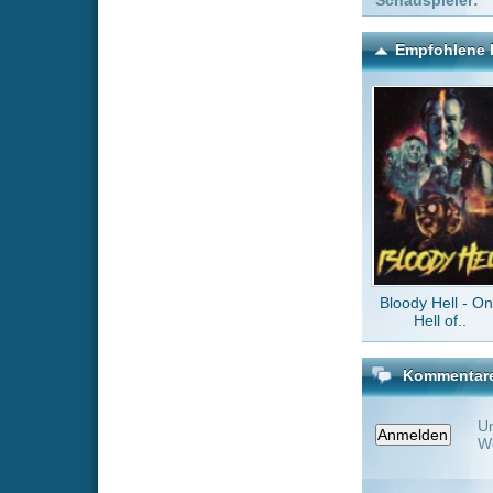
Bloody Hell - One
Scary
Hell of..
Kommentare zu Gibt es e
Um einen Kommen
Wenn Du noch ke
Alle Kommentare
(0)