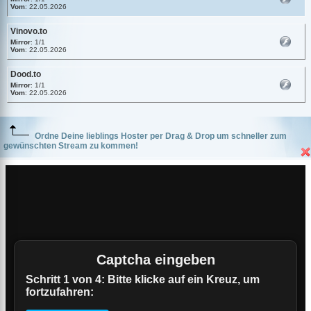
Vom
: 22.05.2026
Vinovo.to
Mirror
: 1/1
Vom
: 22.05.2026
Dood.to
Mirror
: 1/1
Vom
: 22.05.2026
Ordne Deine lieblings Hoster per Drag & Drop um schneller zum
gewünschten Stream zu kommen!