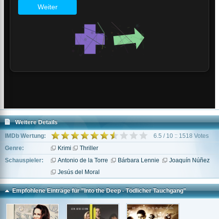
Weitere Details
IMDb Wertung:
6.5 / 10 :: 1518 Votes
Genre:
Krimi
Thriller
Schauspieler:
Antonio de la Torre
Bárbara Lennie
Joaquín Núñez
Jesús del Moral
Empfohlene Einträge für "Into the Deep - Tödlicher Tauchgang"