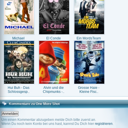
Michael
El Conde
Ein MordsTeam
Hui Buh - Das
Alvin und die
Grosse Haie -
Schlossgesp..
Chipmunks -..
Kleine Fisc..
Kommentare zu One More Shot
Um einen Kommentar abzugeben melde Dich bitte zuerst an.
Wenn Du noch kein Konto bei uns hast, kannst Du Dich hier
registrieren
.