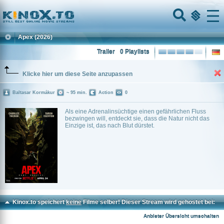
Home
Menu
Apex
(2026)
Trailer
0 Playlists
Klicke hier um diese Seite anzupassen
Baltasar Kormákur
~ 95 min.
Action
0
Als eine Adrenalinsüchtige einen gefährlichen Fluss
bezwingen will, entdeckt sie, dass die Natur nicht das
Einzige ist, das nach Blut dürstet.
Kinox.to speichert
keine
Filme selber! Dieser Stream wird gehostet bei:
Voe.SX
Anbieter Übersicht umschalten