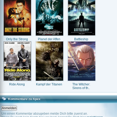
Only the Strong
Planet der Affen
Battleship
Ride Along
Kampf der Titanen
The Witcher:
Sirens of th..
Kommentare zu Apex
Um einen Kommentar abzugeben melde Dich bitte zuerst an.