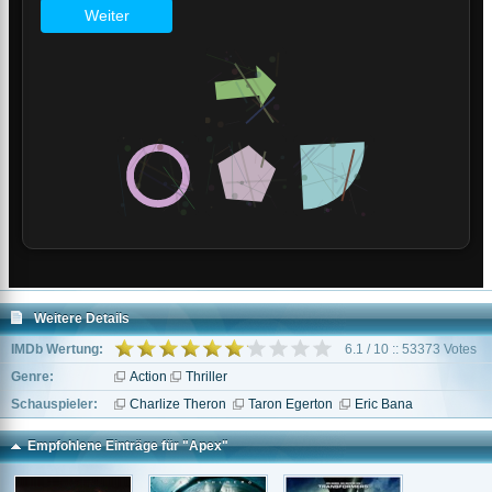
Weitere Details
IMDb Wertung:
6.1 / 10 :: 53373 Votes
Genre:
Action
Thriller
Schauspieler:
Charlize Theron
Taron Egerton
Eric Bana
Empfohlene Einträge für "Apex"