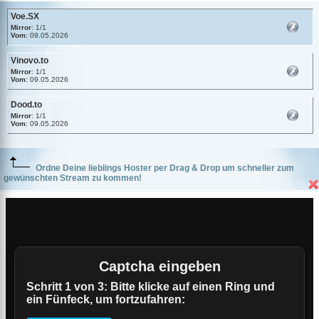
Voe.SX
Mirror
: 1/1
Vom
: 09.05.2026
Vinovo.to
Mirror
: 1/1
Vom
: 09.05.2026
Dood.to
Mirror
: 1/1
Vom
: 09.05.2026
Ordne Deine lieblings Hoster per Drag & Drop um schneller zum
gewünschten Stream zu kommen!