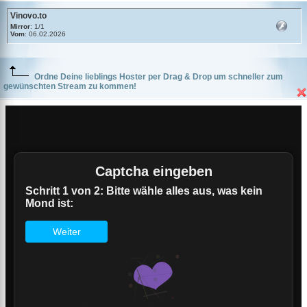
Vinovo.to
Mirror
: 1/1
Vom
: 06.02.2026
Ordne Deine lieblings Hoster per Drag & Drop um schneller zum
gewünschten Stream zu kommen!