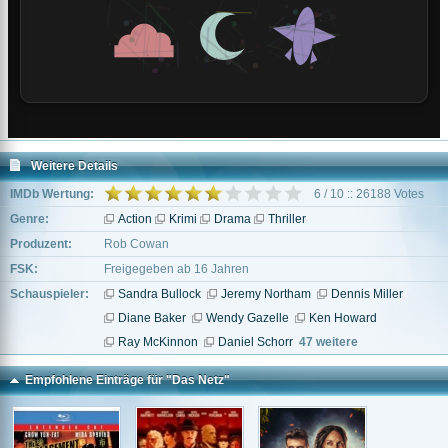
Weitere Details
IMDb Wertung:
6 / 10 :: 26188 Votes
Genre:
Action
Krimi
Drama
Thriller
Produzent:
Rob Cowan
FSK:
Freigegeben ab 16 Jahren
Schauspieler:
Sandra Bullock
Jeremy Northam
Dennis Miller
Diane Baker
Wendy Gazelle
Ken Howard
Ray McKinnon
Daniel Schorr
47 weitere
Empfohlene Einträge für "Das Netz"