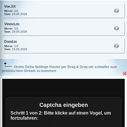
Voe.SX
Mirror
: 2/2
Vom
: 15.05.2026
Vinovo.to
Mirror
: 1/2
Vom
: 20.05.2026
Dood.to
Mirror
: 1/2
Vom
: 15.05.2026
Ordne Deine lieblings Hoster per Drag & Drop um schneller zum
gewünschten Stream zu kommen!