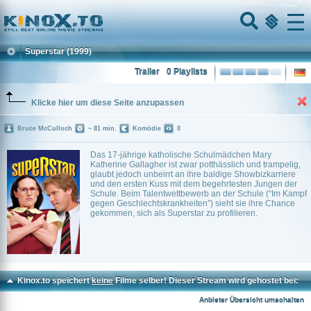
Home
Menu
Superstar
(1999)
Trailer
0 Playlists
Klicke hier um diese Seite anzupassen
Bruce McCulloch
~ 81 min.
Komödie
0
Das 17-jährige katholische Schulmädchen Mary
Katherine Gallagher ist zwar potthässlich und trampelig,
glaubt jedoch unbeirrt an ihre baldige Showbizkarriere
und den ersten Kuss mit dem begehrtesten Jungen der
Schule. Beim Talentwettbewerb an der Schule (“Im Kampf
gegen Geschlechtskrankheiten”) sieht sie ihre Chance
gekommen, sich als Superstar zu profilieren.
Kinox.to speichert
keine
Filme selber! Dieser Stream wird gehostet bei:
Voe.SX
Anbieter Übersicht umschalten