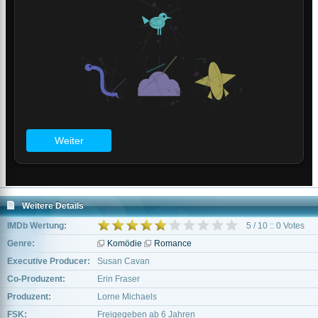
Weitere Details
IMDb Wertung:
5 / 10 :: 0 Votes
Genre:
Komödie
Romance
Executive Producer:
Susan Cavan
Co-Produzent:
Erin Fraser
Produzent:
Lorne Michaels
FSK:
Freigegeben ab 6 Jahren