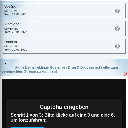
Voe.SX
Mirror
: 2/3
Vom
: 21.05.2026
Vinovo.to
Mirror
: 2/2
Vom
: 20.05.2026
Dood.to
Mirror
: 4/4
Vom
: 16.05.2026
Ordne Deine lieblings Hoster per Drag & Drop um schneller zum
gewünschten Stream zu kommen!