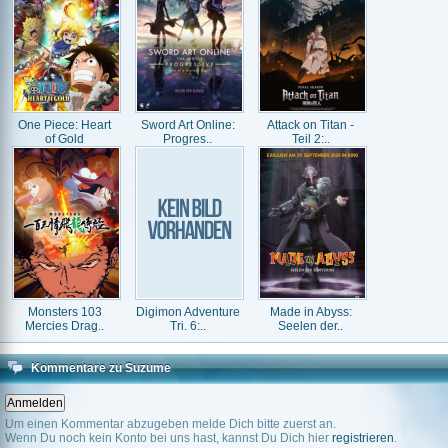
One Piece: Heart
Sword Art Online:
Attack on Titan -
of Gold
Progres..
Teil 2:..
Monsters 103
Digimon Adventure
Made in Abyss:
Mercies Drag..
Tri. 6:..
Seelen der..
Kommentare zu Suzume
Um einen Kommentar abzugeben melde Dich bitte zuerst an.
Wenn Du noch kein Konto bei uns hast, kannst Du Dich hier
registrieren
.