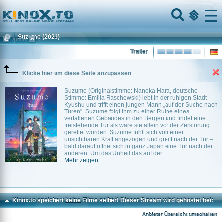
Home
Menu
Suzume
(2023)
Anime
0
Trailer
Klicke hier um diese Seite anzupassen
Suzume (Originalstimme: Nanoka Hara, deutsche
Stimme: Emilia Raschewski) lebt in der ruhigen Stadt
Kyushu und trifft einen jungen Mann „auf der Suche nach
Türen". Suzume folgt ihm zu einer Ruine eines
verfallenen Gebäudes in den Bergen und findet eine
freistehende Tür als wäre sie allein vor der Zerstörung
gerettet worden. Suzume fühlt sich von einer
unsichtbaren Kraft angezogen und greift nach der Tür –
bald darauf öffnet sich in ganz Japan eine Tür nach der
anderen. Um das Unheil das auf der...
Mehr zeigen...
Kinox.to speichert
keine
Filme selber! Dieser Stream wird gehostet bei:
Voe.SX
Anbieter Übersicht umschalten