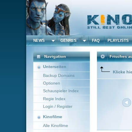
NEWS
GENRES
FAQ
PLAYLISTS
ALLE
Navigation
Frisches aus dem Kino 
Unterseiten
Klicke hier um die Dar
Backup Domains
Optionen
Schauspieler Index
Regie Index
Login / Register
Kinofilme
Alle Kinofilme
Filme
Neue Filme online vom 1
Alle Filme
Titel
Beliebte
Over Your Dead Body