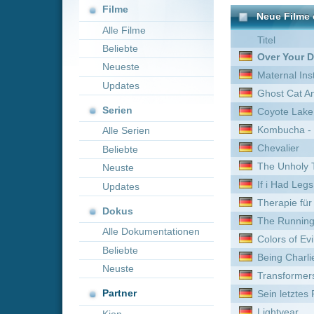
Neueste
Maternal Instinct
Updates
Ghost Cat Anzu
Serien
Coyote Lake - Die Wahrheit
Kombucha - Die Zukunft be
Alle Serien
Chevalier
Beliebte
The Unholy Trinity
Neuste
If i Had Legs id kick you
Updates
Therapie für Wikinger
Dokus
The Running Man
Alle Dokumentationen
Colors of Evil: Black
Beliebte
Being Charlie - Zurück ins
Neuste
Transformers
Partner
Sein letztes Rennen
Lightyear
Kion
Schock
3 Days to Kill
The Rake - Das Monster
Prince of Persia: Der Sand 
Black Diamond
To Wong Foo, thanks for E