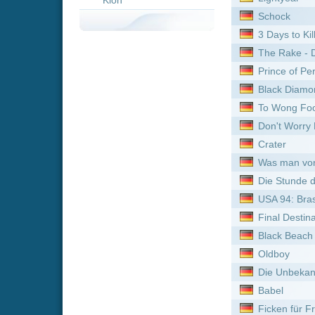
Don't Worry Darling
Crater
Was man von hier aus seh
Die Stunde des Jägers
USA 94: Brasiliens Rückkeh
Final Destination: Bloodlin
Black Beach
Oldboy
Die Unbekannte vom Hafe
Babel
Ficken für Freiheit
The Threesome
Red Cliff
Jupiter Ascending
Fluch der Karibik
Tau
Crawl - Home Killing Home
The President's Cake
Masters of the Pacific Coa
Violent Ends
Der Mord an Rachel Nickel