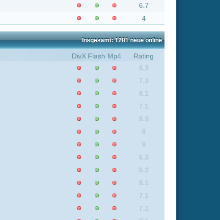
8.1
7.1
7.1
8.1
9
5.7
8.1
6.3
8.1
7.7
5.9
7.5
6.3
6.2
7.4
7.5
8.1
8.1
8.4
5.9
7.4