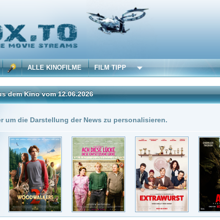
 KINOFILME
FILM TIPP
vom 12.06.2026
Insgesamt: 6 neue onli
stellung der News zu personalisieren.
2.06.2026
DivX