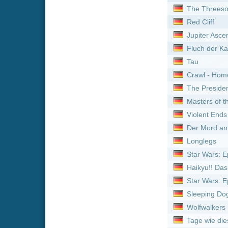
Longlegs
Star Wars: Episode III - Di
Haikyu!! Das Play-off der 
Star Wars: Episode V - Da
Sleeping Dogs: Manche Lü
Wolfwalkers
Tage wie diese
Ginga Tokkyuu Milky Subwa
Leave No Man Behind - De
Neue Serien online vom 
Titel
Gold Rush: Alaska :
Staf
Gold Land :
Staffel 1
Bob's Burgers :
Staffel 8
Outback Opal Hunters :
The Terror :
Staffel 1
Detektiv Rockford - Anru
Feuer & Flamme: Mit Feu
Gold Rush: Alaska :
Staf
Trucker Babes :
Staffel 9