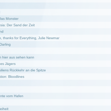
en kann
r an die Spitze
es
n
st: The Tribes of the American Northwest
l