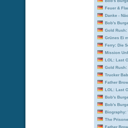
Die Drei von der Müllabf
Detektiv Rockford - Anru
Bob's Burgers :
Staffel 1
Bob's Burgers :
Staffel 1
Gold Rush: Alaska :
Staf
Gold Rush: Alaska :
Staf
Trucker Babes :
Staffel 1
Bob's Burgers :
Staffel 1
Feuer & Flamme: Mit Feu
Father Brown :
Staffel 2
Father Brown :
Staffel 7
LOL: Last One Laughing
Gold Rush: Alaska :
Staf
Father Brown :
Staffel 4
Biography: WWE Legend
Queer Eye :
Staffel 4
Detektiv Rockford - Anru
Outback Opal Hunters :
Gold Rush: Alaska :
Staf
Queer Eye :
Staffel 1