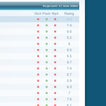
7.4
6.6
5.2
5
6.5
5.5
6.7
7.4
6.7
5.9
6.3
7
7.5
6.1
6.3
6.2
3.6
7
5.5
6