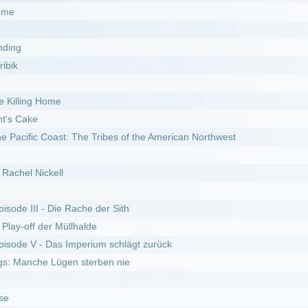
e Rache der Sith
Müllhalde
s Imperium schlägt zurück
gen sterben nie
y Kakueki Teisha Gekijou Iki
r Feind in den eigenen Reihen
12.06.2026
I
DivX
fel 10
Staffel 5
f genügt :
Staffel 5
erwehrmännern im Einsatz :
Staffel 10
fel 9