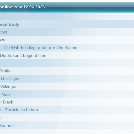
 liegt unter der Oberfläche!
ginnt hier
 Leben
der Zeit
verything, Julie Newmar