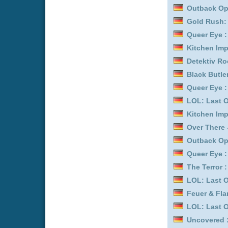
Feuer & Flamme: Mit Feu
Mission Unknown: Atlant
Outback Opal Hunters :
Your Forma *german sub
Kitchen Impossible :
Staf
Detektiv Rockford - Anru
Father Brown :
Staffel 9
Biography: WWE Legend
Feuer & Flamme: Mit Feu
Queer Eye :
Staffel 2
Uncovered :
Staffel 5
Maloney :
Staffel 1
Trucker Babes :
Staffel 1
Bless This Mess :
Staffel
Bob's Burgers :
Staffel 4
Kitchen Impossible :
Staf
Trucker Babes :
Staffel 1
Biography: WWE Legend
Danke - Nächster! :
Staff
Feuer & Flamme: Mit Feu
Trucker Babes :
Staffel 1