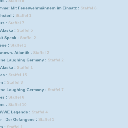
uhr :
Staffel 1
f genügt :
Staffel 4
2
5
fel 7
fel 2
6
6
erwehrmännern im Einsatz :
Staffel 4
 Germany :
Staffel 5
fel 6
s :
Staffel 2
f genügt :
Staffel 7
Staffel 6
fel 8