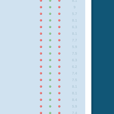
5.8
8
8.1
8.1
6.3
6.3
6.2
8.1
9
7.4
7.4
7.5
6.3
7.4
8.4
8.5
8
7.1
6.3
8.5