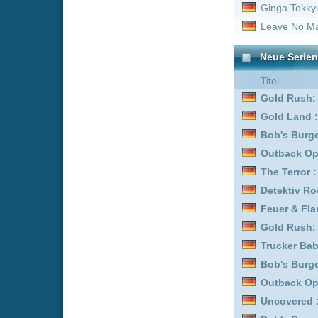
Bob's Burgers :
Staffel 9
Outback Opal Hunters :
Uncovered :
Staffel 2
Bob's Burgers :
Staffel 5
Feuer & Flamme: Mit Feu
Danke - Nächster! :
Staff
Bob's Burgers :
Staffel 7
Gold Rush: Alaska :
Staf
Grünes Ei mit Speck :
Sta
Ferry: Die Serie :
Staffel 
Mission Unknown: Atlant
LOL: Last One Laughing
Gold Rush: Alaska :
Staf
Trucker Babes :
Staffel 1
Father Brown :
Staffel 3
LOL: Last One Laughing
Bob's Burgers :
Staffel 6
Bob's Burgers :
Staffel 1
Biography: WWE Legend
The Prisoner - Der Gefa
Father Brown :
Staffel 1