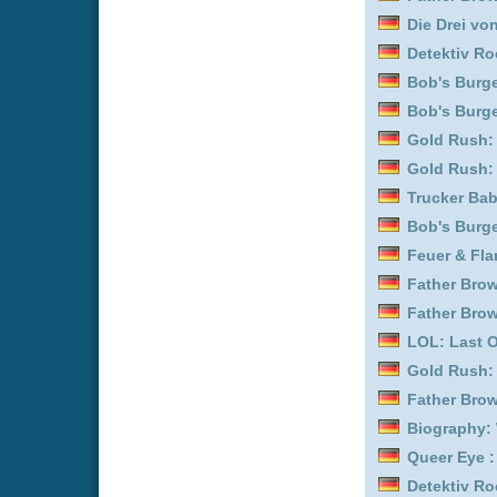
Kitchen Impossible :
Staf
Detektiv Rockford - Anru
Black Butler :
Staffel 5
Queer Eye :
Staffel 5
LOL: Last One Laughing
Kitchen Impossible :
Staf
Over There - Kommando 
Outback Opal Hunters :
Queer Eye :
Staffel 3
The Terror :
Staffel 2
LOL: Last One Laughing
Feuer & Flamme: Mit Feu
LOL: Last One Laughing
Uncovered :
Staffel 3
Detektiv Rockford - Anr
Grünes Ei mit Speck :
Sta
Outback Opal Hunters :
Your Forma :
Staffel 1
Trucker Babes :
Staffel 1
Feuer & Flamme: Mit Feu
Danke - Nächster! :
Staff