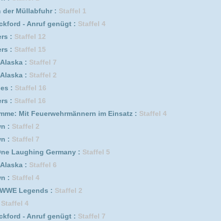
fel 10
f genügt :
Staffel 6
 Germany :
Staffel 3
fel 9
Irak :
Staffel 1
Staffel 4
 Germany :
Staffel 1
erwehrmännern im Einsatz :
Staffel 5
 Germany :
Staffel 6
uf genügt *german subbed* :
Staffel 5 Episode 17
ffel 1
Staffel 8
1
erwehrmännern im Einsatz :
Staffel 9
el 2