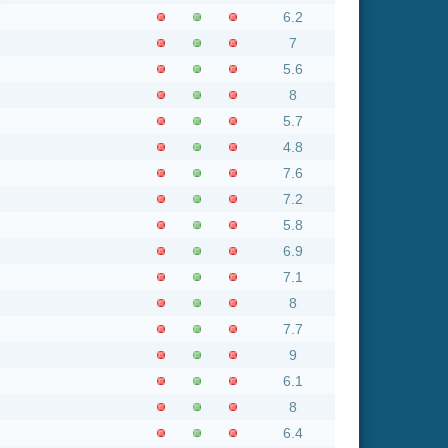
7.1
8
7.7
9
6.1
8
6.4
6.7
4
nsgesamt: 1281 neue online
Flash
Mp4
Rating
6.3
7.3
8.1
7.1
8.8
8
9
6.3
6.2