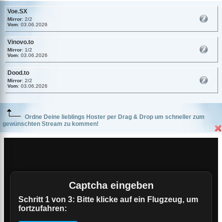
Voe.SX
Mirror
: 2/2
Vom
: 03.06.2026
Vinovo.to
Mirror
: 1/2
Vom
: 03.06.2026
Dood.to
Mirror
: 2/2
Vom
: 03.06.2026
Ordne Deine lieblings Hoster per Drag & Drop um schneller zum
gewünschten Stream zu kommen!