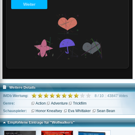
Weitere Details
IMDb Wertung:
8 / 10 :: 43847 Votes
Genre:
Action
Adventure
Trickfilm
Schauspieler:
Honor Kneafsey
Eva Whittaker
Sean Bean
Empfohlene Einträge für "Wolfwalkers"