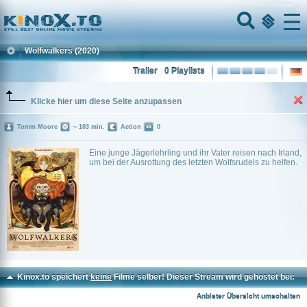
Home
Menu
Wolfwalkers
(2020)
Trailer
0 Playlists
Klicke hier um diese Seite anzupassen
Tomm Moore
~ 103 min.
Action
0
Eine junge Jägerlehrling und ihr Vater reisen nach Irland,
um bei der Ausrottung des letzten Wolfsrudels zu helfen.
Kinox.to speichert
keine
Filme selber! Dieser Stream wird gehostet bei:
Voe.SX
Anbieter Übersicht umschalten