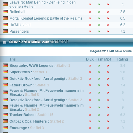
Leave No Man Behind - Der Feind in den
4
eigenen Reihen
Rollerball
2.8
Mortal Kombat Legends: Battle of the Realms
6.5
Ha'Mishlahat
6.2
Passengers
7.1
Neue Serien online vom 10.06.2026
Insgesamt: 1348 neue online
Titel
DivX
Flash
Mp4
Rating
Biography: WWE Legends :
Staffel 1
8.4
Superkitties :
Staffel 3
5.8
Detektiv Rockford - Anruf genügt :
Staffel 3
8
Father Brown :
Staffel 1
7.4
Feuer & Flamme: Mit Feuerwehrmännern im
9
Einsatz :
Staffel 8
Detektiv Rockford - Anruf genügt :
Staffel 2
8
Feuer & Flamme: Mit Feuerwehrmännern im
9
Einsatz :
Staffel 2
Trucker Babes :
Staffel 15
6.2
Outback Opal Hunters :
Staffel 2
7.1
Entourage :
Staffel 3
9