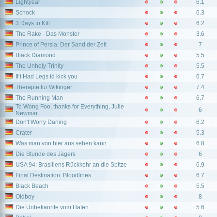
Lightyear
6.1
Schock
6.3
3 Days to Kill
6.2
The Rake - Das Monster
3.6
Prince of Persia: Der Sand der Zeit
7
Black Diamond
5.5
The Unholy Trinity
5.5
If i Had Legs id kick you
6.7
Therapie für Wikinger
7.4
The Running Man
6.7
To Wong Foo, thanks for Everything, Julie
6
Newmar
Don't Worry Darling
6.2
Crater
5.3
Was man von hier aus sehen kann
6.8
Die Stunde des Jägers
6
USA 94: Brasiliens Rückkehr an die Spitze
6.9
Final Destination: Bloodlines
6.7
Black Beach
5.5
Oldboy
8
Die Unbekannte vom Hafen
5.6