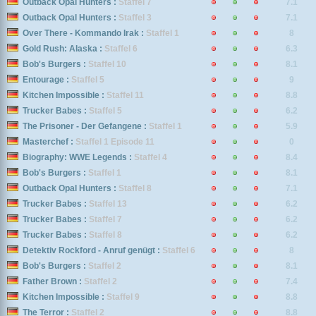
Outback Opal Hunters :
Staffel 7
7.1
Outback Opal Hunters :
Staffel 3
7.1
Over There - Kommando Irak :
Staffel 1
8
Gold Rush: Alaska :
Staffel 6
6.3
Bob's Burgers :
Staffel 10
8.1
Entourage :
Staffel 5
9
Kitchen Impossible :
Staffel 11
8.8
Trucker Babes :
Staffel 5
6.2
The Prisoner - Der Gefangene :
Staffel 1
5.9
Masterchef :
Staffel 1 Episode 11
0
Biography: WWE Legends :
Staffel 4
8.4
Bob's Burgers :
Staffel 1
8.1
Outback Opal Hunters :
Staffel 8
7.1
Trucker Babes :
Staffel 13
6.2
Trucker Babes :
Staffel 7
6.2
Trucker Babes :
Staffel 8
6.2
Detektiv Rockford - Anruf genügt :
Staffel 6
8
Bob's Burgers :
Staffel 2
8.1
Father Brown :
Staffel 2
7.4
Kitchen Impossible :
Staffel 9
8.8
The Terror :
Staffel 2
8.8