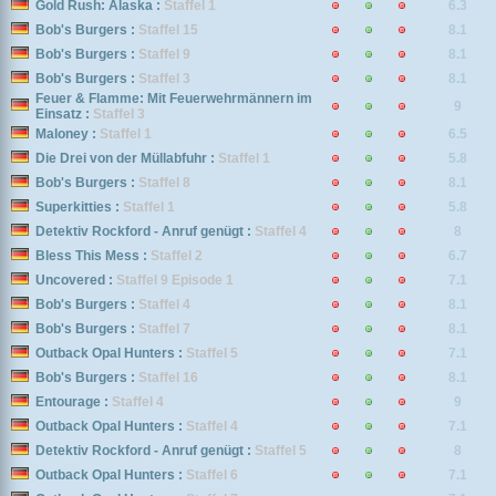
Gold Rush: Alaska :
Staffel 1
6.3
Bob's Burgers :
Staffel 15
8.1
Bob's Burgers :
Staffel 9
8.1
Bob's Burgers :
Staffel 3
8.1
Feuer & Flamme: Mit Feuerwehrmännern im
9
Einsatz :
Staffel 3
Maloney :
Staffel 1
6.5
Die Drei von der Müllabfuhr :
Staffel 1
5.8
Bob's Burgers :
Staffel 8
8.1
Superkitties :
Staffel 1
5.8
Detektiv Rockford - Anruf genügt :
Staffel 4
8
Bless This Mess :
Staffel 2
6.7
Uncovered :
Staffel 9 Episode 1
7.1
Bob's Burgers :
Staffel 4
8.1
Bob's Burgers :
Staffel 7
8.1
Outback Opal Hunters :
Staffel 5
7.1
Bob's Burgers :
Staffel 16
8.1
Entourage :
Staffel 4
9
Outback Opal Hunters :
Staffel 4
7.1
Detektiv Rockford - Anruf genügt :
Staffel 5
8
Outback Opal Hunters :
Staffel 6
7.1