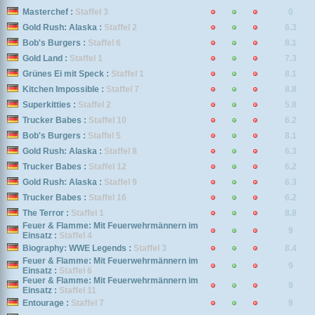
Masterchef :
Staffel 3
0
Gold Rush: Alaska :
Staffel 2
6.3
Bob's Burgers :
Staffel 6
8.1
Gold Land :
Staffel 1
7.3
Grünes Ei mit Speck :
Staffel 1
8.1
Kitchen Impossible :
Staffel 7
8.8
Superkitties :
Staffel 2
5.8
Trucker Babes :
Staffel 10
6.2
Bob's Burgers :
Staffel 5
8.1
Gold Rush: Alaska :
Staffel 8
6.3
Trucker Babes :
Staffel 12
6.2
Gold Rush: Alaska :
Staffel 9
6.3
Trucker Babes :
Staffel 16
6.2
The Terror :
Staffel 1
8.8
Feuer & Flamme: Mit Feuerwehrmännern im
9
Einsatz :
Staffel 4
Biography: WWE Legends :
Staffel 3
8.4
Feuer & Flamme: Mit Feuerwehrmännern im
9
Einsatz :
Staffel 6
Feuer & Flamme: Mit Feuerwehrmännern im
9
Einsatz :
Staffel 11
Entourage :
Staffel 7
9