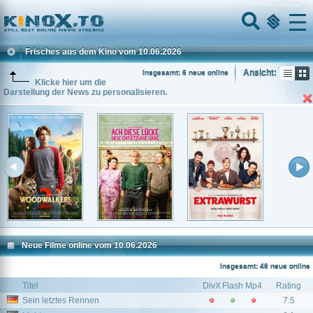
Home
Menu
Frisches aus dem Kino vom 10.06.2026
Ansicht:
Insgesamt: 6 neue online
Klicke hier um die
Darstellung der News zu personalisieren.
Neue Filme online vom 10.06.2026
Insgesamt: 46 neue online
Titel
DivX
Flash
Mp4
Rating
Sein letztes Rennen
7.5