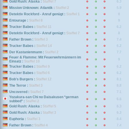
Gold Rush: Alaska :
Staffel 7
6.3
Mission Unknown: Atlantik :
Staffel 2
5.9
Detektiv Rockford - Anruf genügt :
Staffel 1
8
Entourage :
Staffel 8
9
Trucker Babes :
Staffel 11
6.2
Detektiv Rockford - Anruf genügt :
Staffel 7
8
Father Brown :
Staffel 3
7.4
Trucker Babes :
Staffel 14
6.2
Der Kastanienmann :
Staffel 2
7.7
Feuer & Flamme: Mit Feuerwehrmännern im
9
Einsatz :
Staffel 10
Trucker Babes :
Staffel 9
6.2
Trucker Babes :
Staffel 6
6.2
Bob's Burgers :
Staffel 12
8.1
The Terror :
Staffel 3
8.8
Uncovered :
Staffel 7
7.1
Yozakura-san Chi no Daisakusen *german
6.8
subbed* :
Staffel 2
Gold Rush: Alaska :
Staffel 5
6.3
Gold Rush: Alaska :
Staffel 3
6.3
Euphoria :
Staffel 3
8.4
Father Brown :
Staffel 4
7.4