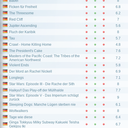
Babel
8
Ficken für Freiheit
6.8
The Threesome
6.2
Red Cliff
7
Jupiter Ascending
5.6
Fluch der Karibik
8
Tau
5.7
Crawl - Home Killing Home
4.8
The President's Cake
7.6
Masters of the Pacific Coast: The Tribes of the
7.2
American Northwest
Violent Ends
5.8
Der Mord an Rachel Nickell
6.9
Longlegs
7.1
Star Wars: Episode III - Die Rache der Sith
8
Haikyu!! Das Play-off der Müllhalde
7.7
Star Wars: Episode V - Das Imperium schlägt
9
zurück
Sleeping Dogs: Manche Lügen sterben nie
6.1
Wolfwalkers
8
Tage wie diese
6.4
Ginga Tokkyuu Milky Subway Kakueki Teisha
6.7
Gekijou Iki