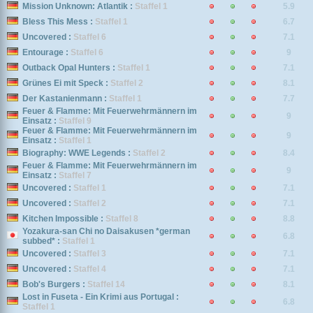
Mission Unknown: Atlantik :
Staffel 1
5.9
Bless This Mess :
Staffel 1
6.7
Uncovered :
Staffel 6
7.1
Entourage :
Staffel 6
9
Outback Opal Hunters :
Staffel 1
7.1
Grünes Ei mit Speck :
Staffel 2
8.1
Der Kastanienmann :
Staffel 1
7.7
Feuer & Flamme: Mit Feuerwehrmännern im
9
Einsatz :
Staffel 9
Feuer & Flamme: Mit Feuerwehrmännern im
9
Einsatz :
Staffel 1
Biography: WWE Legends :
Staffel 2
8.4
Feuer & Flamme: Mit Feuerwehrmännern im
9
Einsatz :
Staffel 7
Uncovered :
Staffel 1
7.1
Uncovered :
Staffel 2
7.1
Kitchen Impossible :
Staffel 8
8.8
Yozakura-san Chi no Daisakusen *german
6.8
subbed* :
Staffel 1
Uncovered :
Staffel 3
7.1
Uncovered :
Staffel 4
7.1
Bob's Burgers :
Staffel 14
8.1
Lost in Fuseta - Ein Krimi aus Portugal :
6.8
Staffel 1