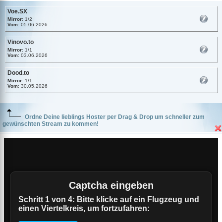
Voe.SX
Mirror
: 1/2
Vom
: 05.06.2026
Vinovo.to
Mirror
: 1/1
Vom
: 03.06.2026
Dood.to
Mirror
: 1/1
Vom
: 30.05.2026
Ordne Deine lieblings Hoster per Drag & Drop um schneller zum
gewünschten Stream zu kommen!