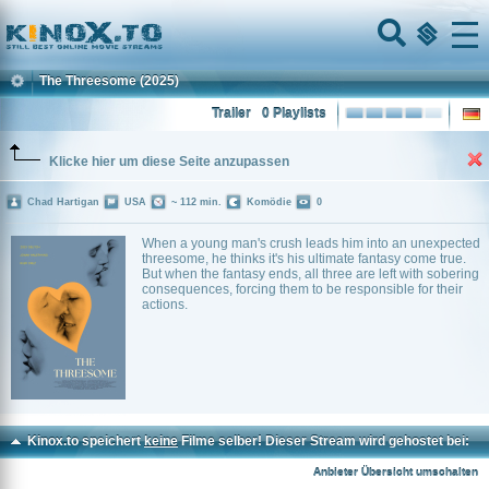
Home
Menu
The Threesome
(2025)
Trailer
0 Playlists
Klicke hier um diese Seite anzupassen
Chad Hartigan
USA
~ 112 min.
Komödie
0
When a young man's crush leads him into an unexpected
threesome, he thinks it's his ultimate fantasy come true.
But when the fantasy ends, all three are left with sobering
consequences, forcing them to be responsible for their
actions.
Kinox.to speichert
keine
Filme selber! Dieser Stream wird gehostet bei:
Voe.SX
Anbieter Übersicht umschalten