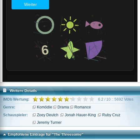
Weitere Details
IMDb Wertung:
6.2 / 10 :: 5692 Votes
Genre:
Komödie
Drama
Romance
Schauspieler:
Zoey Deutch
Jonah Hauer-King
Ruby Cruz
Jeremy Turner
Empfohlene Einträge für "The Threesome"