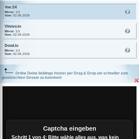
Voe.SX
Mirror
: 1/1
Vom
: 02.06.2026
Vinovo.to
Mirror
: 1/1
Vom
: 02.06.2026
Dood.to
Mirror
: 1/1
Vom
: 02.06.2026
Ordne Deine lieblings Hoster per Drag & Drop um schneller zum
gewünschten Stream zu kommen!