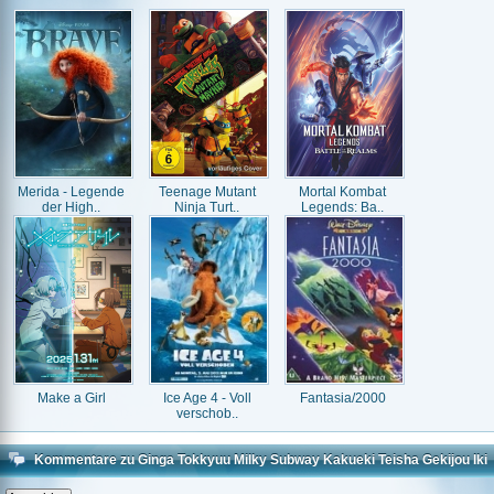
Gekijou Iki"
Merida - Legende
Teenage Mutant
Mortal Kombat
der High..
Ninja Turt..
Legends: Ba..
Make a Girl
Ice Age 4 - Voll
Fantasia/2000
verschob..
Kommentare zu Ginga Tokkyuu Milky Subway Kakueki Teisha Gekijou Iki