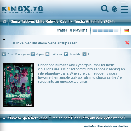
Home
Menu
Ginga Tokkyuu Milky Subway Kakueki Teisha Gekijou Iki
(2026)
Trailer
0 Playlists
Klicke hier um diese Seite anzupassen
Yohei Kameyama
Japan
~ 46 min.
Trickfilm
0
Enhanced humans and cyborgs busted for traffic
violations are assigned community service cleaning an
interplanetary train. When the train suddenly goes
haywire their simple task spirals into chaos as they're
swept into an unexpected crisis
Kinox.to speichert
keine
Filme selber! Dieser Stream wird gehostet bei:
Voe.SX
Anbieter Übersicht umschalten