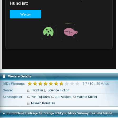
Weitere Details
IMDb Wertung:
6.7 / 10 :: 50 Votes
Genre:
Trickfilm
Science Fiction
Schauspieler:
Yuri Fujiwara
Juri Aikawa
Makoto Koichi
Mikako Komatsu
Empfohlene Einträge für "Ginga Tokkyuu Milky Subway Kakueki Teisha