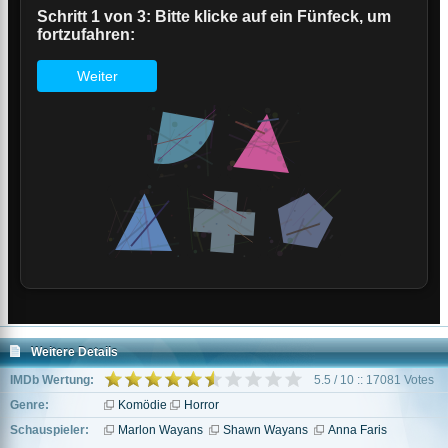
Weitere Details
IMDb Wertung:
5.5 / 10 :: 17081 Votes
Genre:
Komödie
Horror
Schauspieler:
Marlon Wayans
Shawn Wayans
Anna Faris