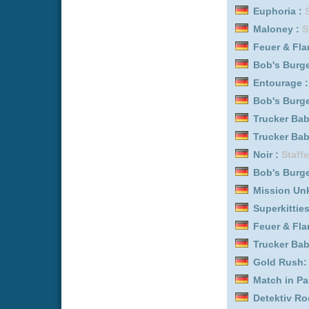
Feuer & Flamme: Mit Feu
Bob's Burgers :
Staffel 1
Lost in Fuseta - Ein Krim
Bless This Mess :
Staffel
Trucker Babes :
Staffel 1
Biography: WWE Legend
Yozakura-san Chi no Da
Feuer & Flamme: Mit Feu
Kitchen Impossible :
Staf
Detektiv Rockford - Anr
Feuer & Flamme: Mit Feu
Kitchen Impossible :
Staf
Trucker Babes :
Staffel 1
Lost in Fuseta - Ein Krim
Trucker Babes :
Staffel 1
Trucker Babes :
Staffel 1
Uncovered :
Staffel 1
Uncovered :
Staffel 7
Entourage :
Staffel 1
Bob's Burgers :
Staffel 1
Gold Land :
Staffel 1