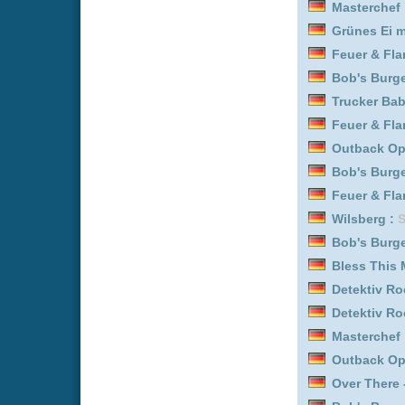
Masterchef :
Staffel 3
Outback Opal Hunters :
Over There - Kommando 
Bob's Burgers :
Staffel 4
Masterchef :
Staffel 2
Outback Opal Hunters :
Uncovered :
Staffel 2
Superkitties :
Staffel 2
Entourage :
Staffel 4
Biography: WWE Legend
Father Brown :
Staffel 1
Gold Rush: Alaska :
Staf
Detektiv Rockford - Anru
Detektiv Rockford - Anru
Uncovered :
Staffel 3
Kitchen Impossible :
Staf
Trucker Babes :
Staffel 6
Grünes Ei mit Speck :
Sta
Biography: WWE Legend
Entourage :
Staffel 5
Entourage :
Staffel 2