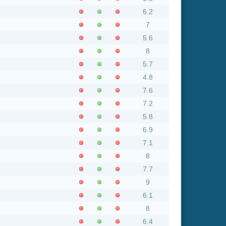
7.6
7.2
5.8
6.9
7.1
8
7.7
9
6.1
8
6.4
6.7
4
2.8
6.5
6.2
7.1
5.4
5.2
6.5
5.7