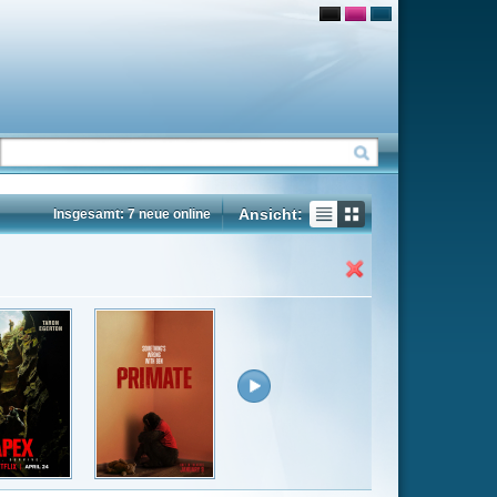
Ansicht:
ne
Insgesamt: 44 neue online
Flash
Mp4
Rating
6.2