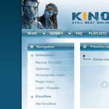
NEWS
GENRES
FAQ
PLAYLISTS
ALLE
Navigation
Frisches aus dem Kino 
Unterseiten
Klicke hier um die Dar
Backup Domains
Optionen
Schauspieler Index
Regie Index
Login / Register
Kinofilme
Alle Kinofilme
Filme
Neue Filme online vom 0
Alle Filme
Titel
Beliebte
Don't Worry Darling