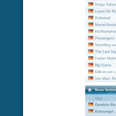
Gibt es ein Leben nach de
Iron Man: Rise of Technov
Neue Serien online vom 
Titel
Detektiv Rockford - Anru
Entourage :
Staffel 7
Masterchef :
Staffel 1
Grünes Ei mit Speck :
Sta
Feuer & Flamme: Mit Feu
Bob's Burgers :
Staffel 3
Trucker Babes :
Staffel 5
Feuer & Flamme: Mit Feu
Outback Opal Hunters :
Bob's Burgers :
Staffel 8
Feuer & Flamme: Mit Feu
Wilsberg :
Staffel 1
Bob's Burgers :
Staffel 9
Bless This Mess :
Staffel
Detektiv Rockford - Anru
Detektiv Rockford - Anru