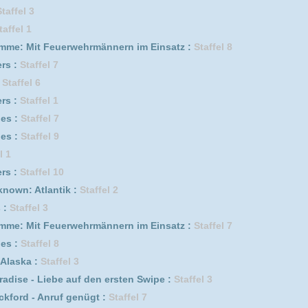
erwehrmännern im Einsatz :
Staffel 2
2
i aus Portugal :
Staffel 1
 1
6
s :
Staffel 3
isakusen *german subbed* :
Staffel 2
erwehrmännern im Einsatz :
Staffel 9
fel 11
uf genügt *german subbed* :
Staffel 5 Episode 17
erwehrmännern im Einsatz :
Staffel 6
fel 8
0
i aus Portugal :
Staffel 2
1
4
4