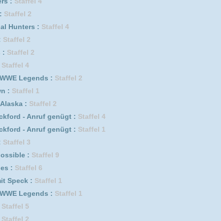
erwehrmännern im Einsatz :
Staffel 10
fel 6
f genügt :
Staffel 3
isakusen *german subbed* :
Staffel 1
s :
Staffel 4
5
erwehrmännern im Einsatz :
Staffel 4
fel 5
Staffel 2
fel 7
fel 10
erwehrmännern im Einsatz :
Staffel 8