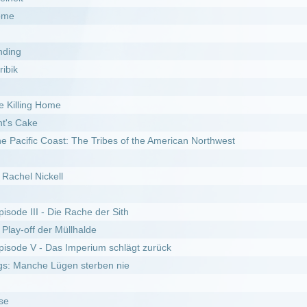
st: The Tribes of the American Northwest
l
e Rache der Sith
Müllhalde
s Imperium schlägt zurück
gen sterben nie
y Kakueki Teisha Gekijou Iki
r Feind in den eigenen Reihen
ttle of the Realms
er