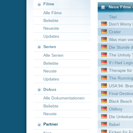
Neueste
Crater
Updates
Was man von hier aus seh
Serien
Die Stunde des Jägers
The Unholy Trinity
Alle Serien
If i Had Legs id kick you
Beliebte
Therapie für Wikinger
Neuste
The Running Man
Updates
USA 94: Brasiliens Rückkeh
Dokus
Final Destination: Bloodlin
Alle Dokumentationen
Black Beach
Beliebte
Oldboy
Neuste
Die Unbekannte vom Hafe
Partner
Babel
Ficken für Freiheit
Kion
The Threesome
Red Cliff
Jupiter Ascending
Fluch der Karibik
Tau
Crawl - Home Killing Home