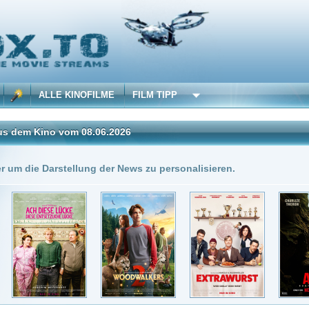
 KINOFILME
FILM TIPP
vom 08.06.2026
Insgesamt: 7 neue onli
stellung der News zu personalisieren.
8.06.2026
DivX