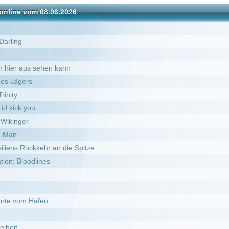
en kann
r an die Spitze
es
n