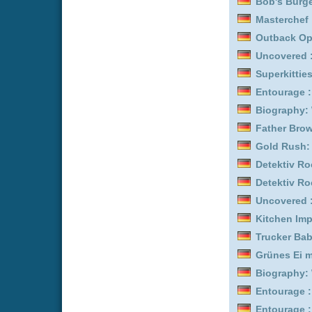
Feuer & Flamme: Mit Feu
Gold Rush: Alaska :
Staf
Detektiv Rockford - Anru
Yozakura-san Chi no Da
Biography: WWE Legend
Bob's Burgers :
Staffel 6
Entourage :
Staffel 3
Entourage :
Staffel 8
Bob's Burgers :
Staffel 1
Feuer & Flamme: Mit Feu
Superkitties :
Staffel 1
Bob's Burgers :
Staffel 5
Gold Rush: Alaska :
Staf
Outback Opal Hunters :
Bob's Burgers :
Staffel 2
Gold Rush: Alaska :
Staf
Kitchen Impossible :
Staf
Euphoria :
Staffel 3
Maloney :
Staffel 1
Feuer & Flamme: Mit Feu