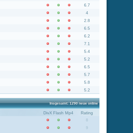
5.8
5.2
nsgesamt: 1290 neue online
Flash
Mp4
Rating
8
9
0
8.1
9
8.1
6.2
9
7.1
8.1
9
8
8.1
6.7
8
8