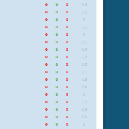
9
8.1
6.8
6.7
6.2
8.4
6.8
9
8.8
8.2
9
8.8
6.2
6.8
6.2
6.2
7.1
7.1
9
8.1
7.3