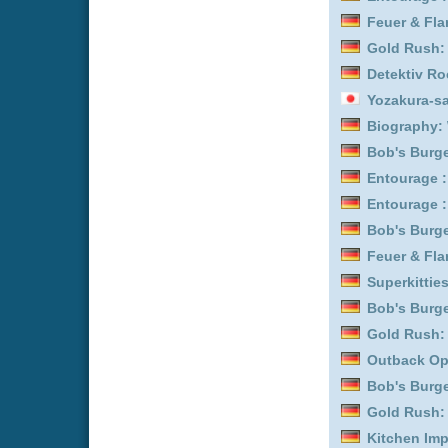
Bob's Burgers :
Staffel 7
Entourage :
Staffel 6
Bob's Burgers :
Staffel 1
Trucker Babes :
Staffel 7
Trucker Babes :
Staffel 9
Noir :
Staffel 1
Bob's Burgers :
Staffel 1
Mission Unknown: Atlant
Superkitties :
Staffel 3
Feuer & Flamme: Mit Feu
Trucker Babes :
Staffel 8
Gold Rush: Alaska :
Staf
Match in Paradise - Lieb
Detektiv Rockford - Anru
Mission Unknown: Atlant
Feuer & Flamme: Mit Feu
Trucker Babes :
Staffel 4
Outback Opal Hunters :
Outback Opal Hunters :
Trucker Babes :
Staffel 2
Father Brown :
Staffel 2