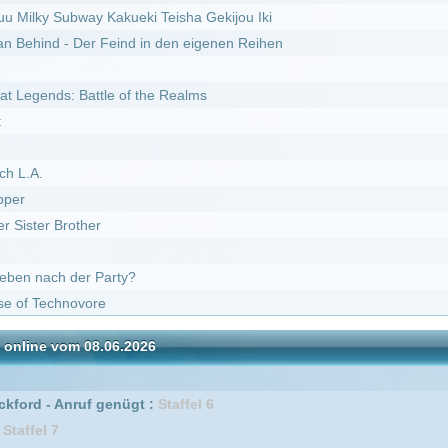
r Party?
ore
08.06.2026
I
DivX
f genügt :
Staffel 6
ffel 2
erwehrmännern im Einsatz :
Staffel 3
erwehrmännern im Einsatz :
Staffel 11
Staffel 5
erwehrmännern im Einsatz :
Staffel 1
 2
f genügt :
Staffel 5
f genügt :
Staffel 2