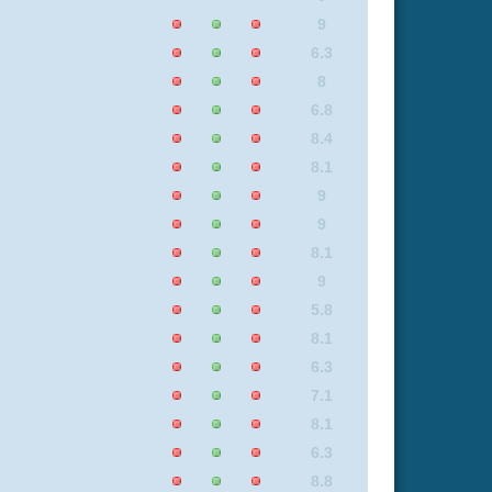
8.1
9
8.1
6.2
6.2
8.2
8.1
5.9
5.8
9
6.2
6.3
5.6
8
5.9
9
6.2
7.1
7.1
6.2
7.4