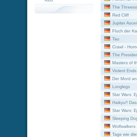
The President's Cake
Masters of the Pacific Coa
Violent Ends
Der Mord an Rachel Nickel
Longlegs
Star Wars: Episode III - Di
Haikyu!! Das Play-off der 
Star Wars: Episode V - Da
Sleeping Dogs: Manche Lü
Wolfwalkers
Tage wie diese
Ginga Tokkyuu Milky Subwa
Leave No Man Behind - De
Rollerball
Mortal Kombat Legends: Ba
Ha'Mishlahat
Passengers
Nachtflug nach L.A.
The Last Supper
Father Mother Sister Broth
Big Game