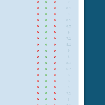
0
7.1
8
8.1
0
7.1
7.1
5.8
9
8.4
7.4
6.3
8
8
7.1
8.8
6.2
8.1
8.4
9
9