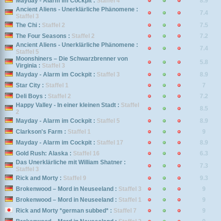
Mayday - Alarm im Cockpit :
Staffel 4
8.9
Ancient Aliens - Unerklärliche Phänomene :
7.4
Staffel 3
The Chi :
Staffel 2
7.5
The Four Seasons :
Staffel 2
7.2
Ancient Aliens - Unerklärliche Phänomene :
7.4
Staffel 5
Moonshiners – Die Schwarzbrenner von
5.8
Virginia :
Staffel 3
Mayday - Alarm im Cockpit :
Staffel 3
8.9
Star City :
Staffel 1
7
Deli Boys :
Staffel 2
7.2
Happy Valley - In einer kleinen Stadt :
Staffel
8.5
2
Mayday - Alarm im Cockpit :
Staffel 5
8.9
Clarkson's Farm :
Staffel 1
9
Mayday - Alarm im Cockpit :
Staffel 17
8.9
Gold Rush: Alaska :
Staffel 16
6.3
Das Unerklärliche mit William Shatner :
7.3
Staffel 3
Rick and Morty :
Staffel 9
9.3
Brokenwood – Mord in Neuseeland :
Staffel 3
9
Brokenwood – Mord in Neuseeland :
Staffel 1
9
Rick and Morty *german subbed* :
Staffel 7
9