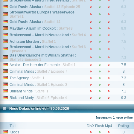
Brokenwood – Mord in Neuseeland :
Staffel 2
9
Gold Rush: Alaska :
Staffel 13 Episode 25
6.3
Stromaufwärts! Europas Wasserwege :
0
Staffel 1
Gold Rush: Alaska :
Staffel 14
6.3
Mayday - Alarm im Cockpit :
Staffel 8
8.9
Brokenwood – Mord in Neuseeland :
Staffel 4
9
Achtsam Morden :
Staffel 1
7.5
Brokenwood – Mord in Neuseeland :
Staffel 6
9
Episode 1
Das Unerklärliche mit William Shatner :
7.3
Staffel 5 Episode 1
Avatar - Der Herr der Elemente :
Staffel 1
7.5
Criminal Minds :
Staffel 7 Episode 7
8
The Agency :
Staffel 1
7.3
Criminal Minds :
Staffel 1 Episode 3
8
Brilliant Minds :
Staffel 1
7.1
Rick and Morty :
Staffel 6 Episode 4
9.3
Neue Dokus online vom 30.06.2026
Insgesamt: 1 neue online
Titel
DivX
Flash
Mp4
Rating
Kroos
0