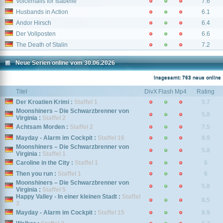
Voicemails for Isabelle
7.6
Husbands in Action
6.1
Andor Hirsch
6.4
Der Vollposten
6.6
The Death of Stalin
7.2
Neue Serien online vom 30.06.2026
Insgesamt: 763 neue online
Titel
DivX
Flash
Mp4
Rating
Der Kroatien Krimi :
Staffel 1
5.7
Moonshiners – Die Schwarzbrenner von
5.8
Virginia :
Staffel 2
Achtsam Morden :
Staffel 2
7.5
Mayday - Alarm im Cockpit :
Staffel 16
8.9
Moonshiners – Die Schwarzbrenner von
5.8
Virginia :
Staffel 1
Caroline in the City :
Staffel 1
6
Then you run :
Staffel 1
6
Moonshiners – Die Schwarzbrenner von
5.8
Virginia :
Staffel 5
Happy Valley - In einer kleinen Stadt :
Staffel
8.5
3
Mayday - Alarm im Cockpit :
Staffel 15
8.9