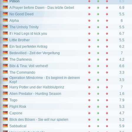
Pillion
6.9
A Prayer before Dawn - Das letzte Gebet
6.9
No Good Deed
5.5
Alpha
6
The Unholy Trinity
5.5
If i Had Legs id kick you
6.7
Little Brother
5.5
Ein fast perfekter Antrag
6.2
Bedevilled - Zeit der Vergeltung
7
The Darkness
4.2
Bibi & Tina: Voll verhext!
6.6
The Commando
3.3
Operation Mindcrime - Es beginnt in deinem
3.5
Kopf
Harry Potter und der Halbblutprinz
7
Alien Predator - Hunting Season
1.6
Togo
7.9
Flight Risk
5.3
Capone
4.7
Blick des Bösen - Sie will nur spielen
5.2
Sabbatical
5.9