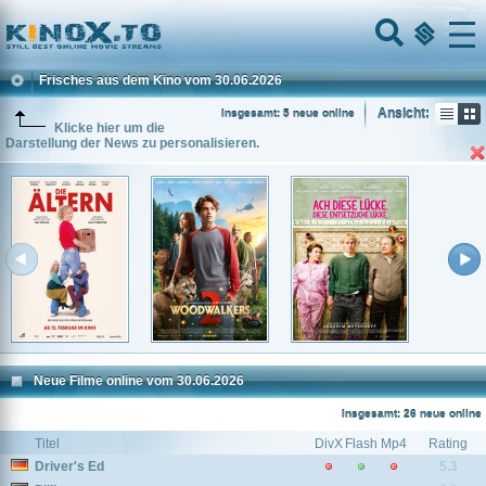
Home
Menu
Frisches aus dem Kino vom 30.06.2026
Ansicht:
Insgesamt: 5 neue online
Klicke hier um die
Darstellung der News zu personalisieren.
Neue Filme online vom 30.06.2026
Insgesamt: 26 neue online
Titel
DivX
Flash
Mp4
Rating
Driver's Ed
5.3