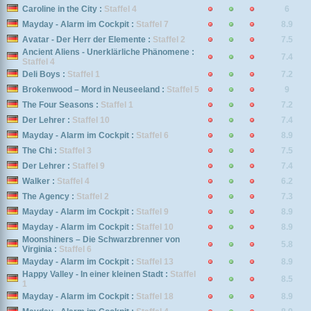
Caroline in the City :
Staffel 4
6
Mayday - Alarm im Cockpit :
Staffel 7
8.9
Avatar - Der Herr der Elemente :
Staffel 2
7.5
Ancient Aliens - Unerklärliche Phänomene :
7.4
Staffel 4
Deli Boys :
Staffel 1
7.2
Brokenwood – Mord in Neuseeland :
Staffel 5
9
The Four Seasons :
Staffel 1
7.2
Der Lehrer :
Staffel 10
7.4
Mayday - Alarm im Cockpit :
Staffel 6
8.9
The Chi :
Staffel 3
7.5
Der Lehrer :
Staffel 9
7.4
Walker :
Staffel 4
6.2
The Agency :
Staffel 2
7.3
Mayday - Alarm im Cockpit :
Staffel 9
8.9
Mayday - Alarm im Cockpit :
Staffel 10
8.9
Moonshiners – Die Schwarzbrenner von
5.8
Virginia :
Staffel 6
Mayday - Alarm im Cockpit :
Staffel 13
8.9
Happy Valley - In einer kleinen Stadt :
Staffel
8.5
1
Mayday - Alarm im Cockpit :
Staffel 18
8.9