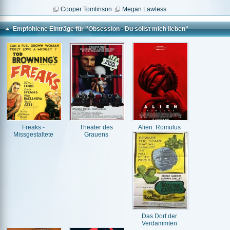
Cooper Tomlinson
Megan Lawless
Empfohlene Einträge für "Obsession - Du sollst mich lieben"
Freaks -
Theater des
Alien: Romulus
Missgestaltete
Grauens
Das Dorf der
Verdammten