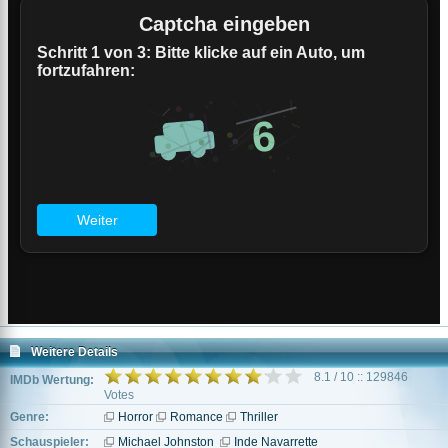
Weitere Details
8.1 / 10 :: 129846
IMDb Wertung:
Votes
Genre:
Horror
Romance
Thriller
Schauspieler:
Michael Johnston
Inde Navarrette