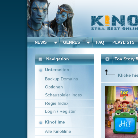
NEWS
GENRES
FAQ
PLAYLISTS
ALLE
Navigation
Toy Story 5
(2026)
Unterseiten
Klicke hier um diese 
Backup Domains
Optionen
Woody, Bu
threat to
Schauspieler Index
Regie Index
Login / Register
Kinofilme
Alle Kinofilme
Filme
Andrew Stanton
US
Alle Filme
Beliebte
Kinox.to speichert
keine
F