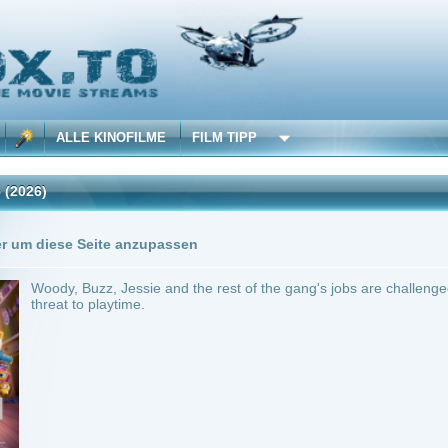
 KINOFILME
FILM TIPP
Trailer
0 Playlists
Seite anzupassen
zz, Jessie and the rest of the gang's jobs are challenged when they're introduced to
 playtime.
A
~ 102 min.
Adventure
0
ilme selber! Dieser Stream wird gehostet bei:
Voe.SX
Anbie