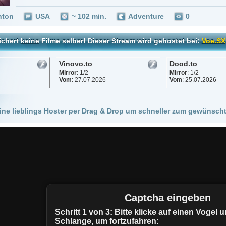
Vinovo.to
Dood.to
Vidara.to
Mirror
: 1/2
Mirror
: 1/2
Mirror
: 1/1
Vom
: 27.07.2026
Vom
: 25.07.2026
Vom
: 26.07.
 Hoster per Drag & Drop um schneller zum gewünschten Stream zu kommen!