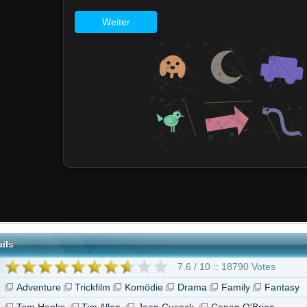
7.6 / 10 :: 18790 Votes
Trickfilm
Komödie
Drama
Family
Fantasy
s
Tim Allen
Joan Cusack
Conan O'Brien
Toy Story 5"