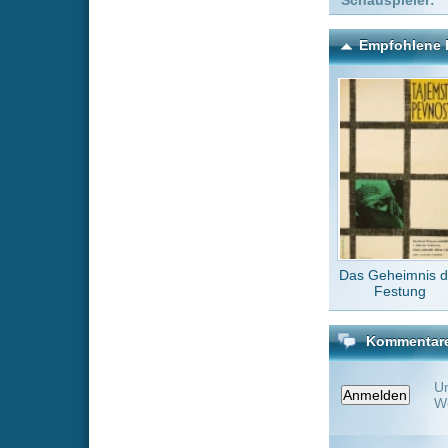
Das Geheimnis der
Phant
Festung
Tier
Kommentare zu Toy Stor
Um einen Kommen
Wenn Du noch ke
Alle Kommentare
(0)