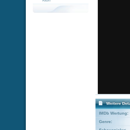
Weitere Details
IMDb Wertung:
Genre:
Adventure
Schauspieler:
Tom Hank
Empfohlene Einträge für "