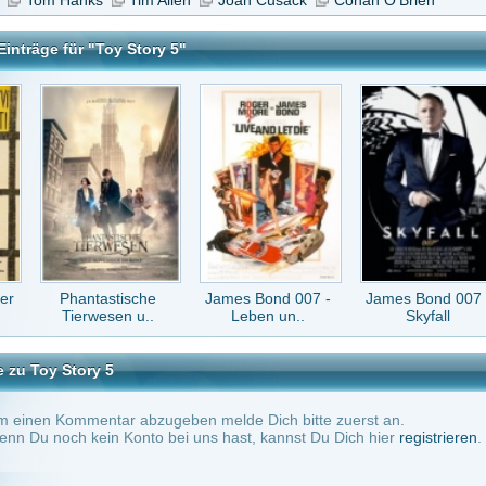
astische
James Bond 007 -
James Bond 007 -
Die Geschichte
wesen u..
Leben un..
Skyfall
vom kleine..
y 5
tar abzugeben melde Dich bitte zuerst an.
in Konto bei uns hast, kannst Du Dich hier
registrieren
.
Keine Kommentare vorhanden.