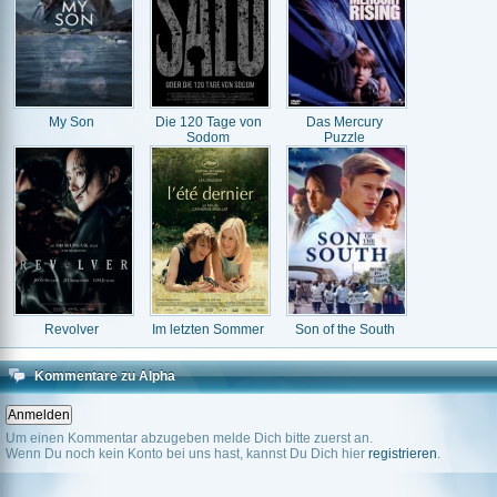
My Son
Die 120 Tage von
Das Mercury
Sodom
Puzzle
Revolver
Im letzten Sommer
Son of the South
Kommentare zu Alpha
Um einen Kommentar abzugeben melde Dich bitte zuerst an.
Wenn Du noch kein Konto bei uns hast, kannst Du Dich hier
registrieren
.