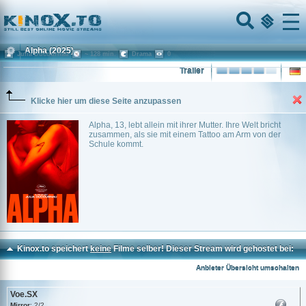
Home
Menu
Alpha
(2025)
Julia Ducournau
~ 128 min.
Drama
0
Trailer
Klicke hier um diese Seite anzupassen
Alpha, 13, lebt allein mit ihrer Mutter. Ihre Welt bricht
zusammen, als sie mit einem Tattoo am Arm von der
Schule kommt.
Kinox.to speichert
keine
Filme selber! Dieser Stream wird gehostet bei:
Voe.SX
Anbieter Übersicht umschalten
Voe.SX
Mirror
: 2/2