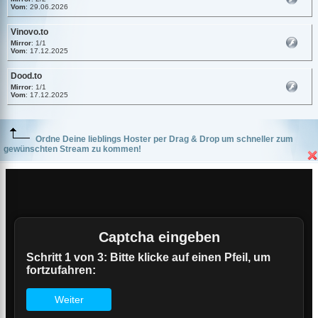
Vom
: 29.06.2026
Vinovo.to
Mirror
: 1/1
Vom
: 17.12.2025
Dood.to
Mirror
: 1/1
Vom
: 17.12.2025
Ordne Deine lieblings Hoster per Drag & Drop um schneller zum
gewünschten Stream zu kommen!