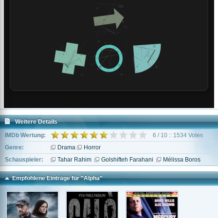
Weitere Details
IMDb Wertung:
6 / 10 :: 1534 Votes
Genre:
Drama
Horror
Schauspieler:
Tahar Rahim
Golshifteh Farahani
Mélissa Boros
Empfohlene Einträge für "Alpha"