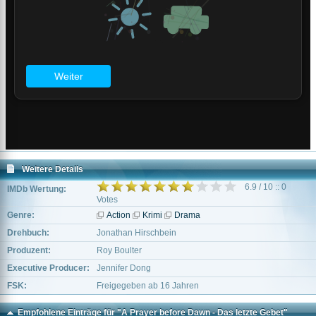
Weitere Details
6.9 / 10 :: 0
IMDb Wertung:
Votes
Genre:
Action
Krimi
Drama
Drehbuch:
Jonathan Hirschbein
Produzent:
Roy Boulter
Executive Producer:
Jennifer Dong
FSK:
Freigegeben ab 16 Jahren
Empfohlene Einträge für "A Prayer before Dawn - Das letzte Gebet"