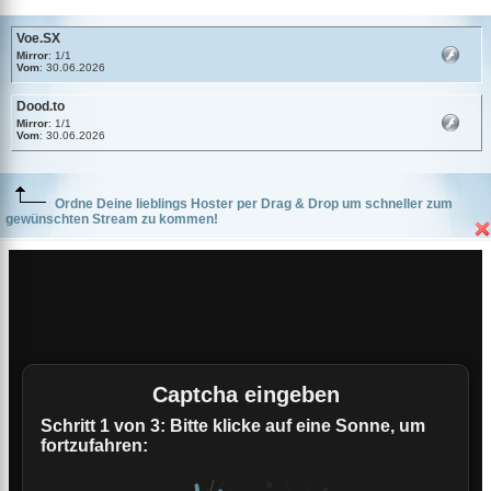
Voe.SX
Mirror
: 1/1
Vom
: 30.06.2026
Dood.to
Mirror
: 1/1
Vom
: 30.06.2026
Ordne Deine lieblings Hoster per Drag & Drop um schneller zum
gewünschten Stream zu kommen!