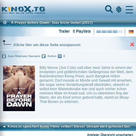
Home
Menu
A Prayer before Dawn - Das letzte Gebet
(2017)
Trailer
0 Playlists
Klicke hier um diese Seite anzupassen
Jean-Stéphane Sauvaire
Action
0
Billy Moore (Joe Cole) saß über zwei Jahre in einem der
brutalsten und gefährlichsten Gefängnisse der Welt, dem
thailändischen Klong Prem, auch Bangkok Hilton
genannt. Dort musste er Morde und Gewalt mit ansehen,
die sogar seine Vorstellungskraft übertrafen, obwohl er
selbst kein Waisenknabe war und auch vorher schon
mehrere Male im Knast saß. Um zu überleben fing der
Mann, der als Kind schon geboxt hatte, damit an Muay-
Thai-Boxen zu erlernen.
Kinox.to speichert
keine
Filme selber! Dieser Stream wird gehostet bei:
Voe.SX
Anbieter Übersicht umschalten