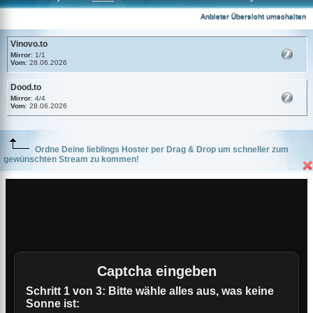
Vinovo.to
Anbieter Übersicht umschalten
Vinovo.to
Mirror
: 1/1
Vom
: 28.06.2026
Dood.to
Mirror
: 4/4
Vom
: 28.06.2026
Ordne Deine lieblings Hoster per Drag & Drop um schneller zum
gewünschten Stream zu kommen!