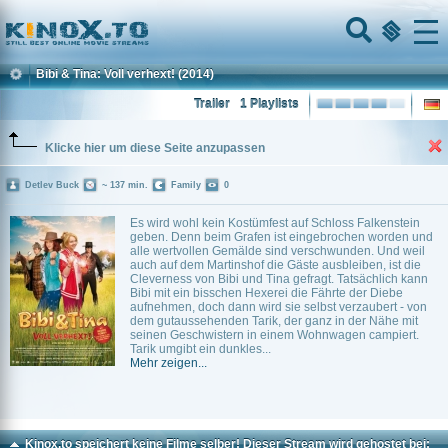
Home
Menu
Bibi & Tina: Voll verhext!
(2014)
Trailer
1 Playlists
Klicke hier um diese Seite anzupassen
Detlev Buck
~ 137 min.
Family
0
Es wird wohl kein Kostümfest auf Schloss Falkenstein
geben. Denn beim Grafen ist eingebrochen worden und
alle wertvollen Gemälde sind verschwunden. Und weil
auch auf dem Martinshof die Gäste ausbleiben, ist die
Cleverness von Bibi und Tina gefragt. Tatsächlich kann
Bibi mit ein bisschen Hexerei die Fährte der Diebe
aufnehmen, doch dann wird sie selbst verzaubert - von
dem gutaussehenden Tarik, der ganz in der Nähe mit
seinen Geschwistern in einem Wohnwagen campiert.
Tarik umgibt ein dunkles...
Mehr zeigen...
Kinox.to speichert
keine
Filme selber! Dieser Stream wird gehostet bei: