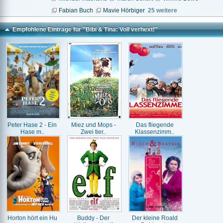
Fabian Buch
Mavie Hörbiger
25 weitere
Empfohlene Einträge für "Bibi & Tina: Voll verhext!"
Peter Hase 2 - Ein
Miez und Mops -
Das fliegende
Hase m..
Zwei tier..
Klassenzimm..
Horton hört ein Hu
Buddy - Der
Der kleine Roald