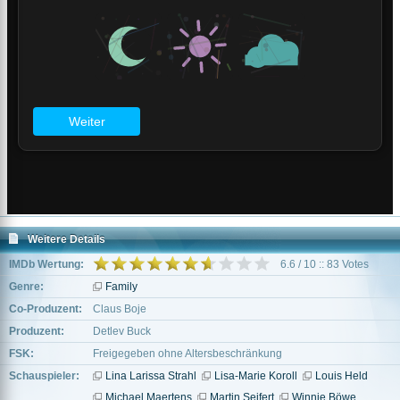
Weitere Details
IMDb Wertung:
6.6 / 10 :: 83 Votes
Genre:
Family
Co-Produzent:
Claus Boje
Produzent:
Detlev Buck
FSK:
Freigegeben ohne Altersbeschränkung
Schauspieler:
Lina Larissa Strahl
Lisa-Marie Koroll
Louis Held
Michael Maertens
Martin Seifert
Winnie Böwe