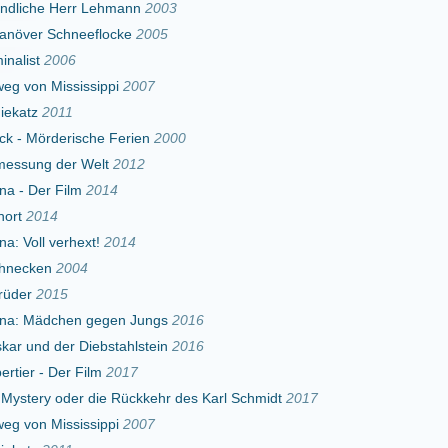
he Ferien
2000
elt
2012
2014
t!
2014
 gegen Jungs
2016
iebstahlstein
2016
lm
2017
die Rückkehr des Karl Schmidt
2017
sippi
2007
elt
2012
2014
t!
2014
 gegen Jungs
2016
Erster
Zurück