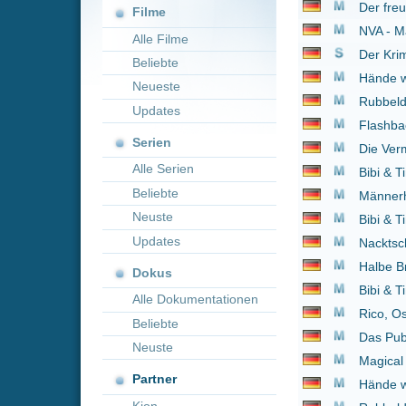
Neueste
Rubbeldiekatz
2011
Updates
Flashback - Mörderisc
Serien
Die Vermessung der W
Alle Serien
Bibi & Tina - Der Film
Beliebte
Männerhort
2014
Neuste
Bibi & Tina: Voll verhex
Updates
Nacktschnecken
2004
Halbe Brüder
2015
Dokus
Bibi & Tina: Mädchen
Alle Dokumentationen
Rico, Oskar und der D
Beliebte
Das Pubertier - Der Fi
Neuste
Magical Mystery oder 
Partner
Hände weg von Missis
Kion
Rubbeldiekatz
2011
Die Vermessung der W
Bibi & Tina - Der Film
Bibi & Tina: Voll verhex
Bibi & Tina: Mädchen
1 bis 30 von 30 Einträgen