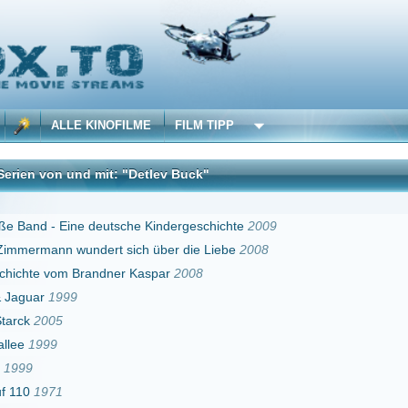
 KINOFILME
FILM TIPP
d mit: "Detlev Buck"
DivX
e deutsche Kindergeschichte
2009
ndert sich über die Liebe
2008
randner Kaspar
2008
 Lehmann
2003
eflocke
2005
sippi
2007