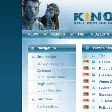
NEWS
GENRES
FAQ
PLAYLISTS
ALLE
Navigation
Filme und Serien von un
Titel
Unterseiten
Das weiße Band - Ein
Backup Domains
Robert Zimmermann wu
Optionen
Die Geschichte vom B
Schauspieler Index
Aimée & Jaguar
1999
Regie Index
Edel & Starck
2005
Login / Register
Sonnenallee
1999
Kinofilme
TV Total
1999
Alle Kinofilme
Polizeiruf 110
1971
Der freundliche Herr
Filme
NVA - Manöver Schne
Alle Filme
Der Kriminalist
2006
Beliebte
Hände weg von Missis