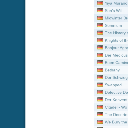
Citadel - Wo das Böse woh
The Deserter
We Bury the Dead
Predator: Wastelands
Die Boonies - Eine bärenst
Sovereign
Food for Profit
Die Abenteuer der Natty G
Der Mann, der immer klein
Jim Thorpe: Lit by Lightnin
Das Glück hat acht Arme
Holy Meat
Kein Ort für Singles
Die dunkelste Stunde
Formicula
Hackers - Im Netz des FBI
Evolution
Der Medicus
Flucht aus L.A.
Neue Serien online vom 