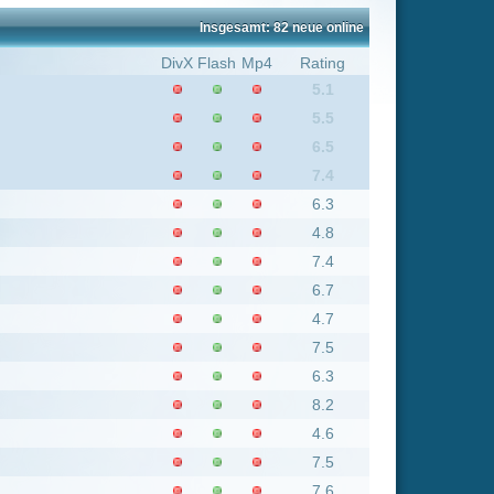
5.5
6.5
7.4
6.3
4.8
7.4
6.7
4.7
7.5
6.3
8.2
4.6
7.5
7.6
7.5
5.3
0
8.8
5
5