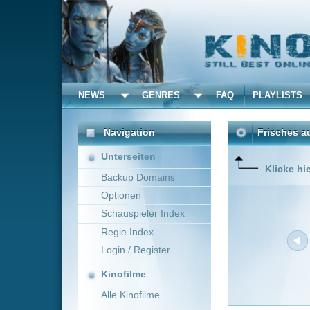
NEWS
GENRES
FAQ
PLAYLISTS
ALLE
Navigation
Frisches aus dem Kino 
Unterseiten
Klicke hier um die Dar
Backup Domains
Optionen
Schauspieler Index
Regie Index
Login / Register
Kinofilme
Alle Kinofilme
Filme
Neue Filme online vom 1
Alle Filme
Titel
Beliebte
Einladung zum Mord 2: D