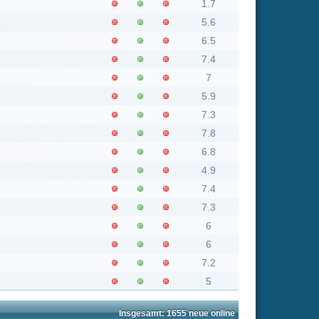
Flash
Mp4
Rating
6.4
8
8.5
7.8
3
4.7
7.2
8.5
5.4
8.5
8.5
7.8
8.8
6.7
7.8
8.5
8.5
6.9
8