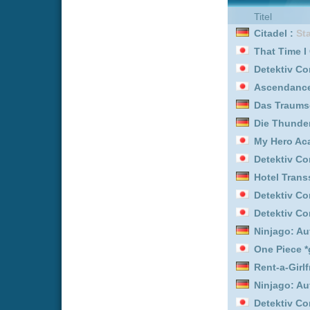
That Time I Got Reincar
The Cleaning Lady :
Staf
The Cleaning Lady :
Staf
Welcome to Demon-Schoo
One Piece *german subb
Your Friends & Neighbor
Detektiv Conan *german
Welcome to Demon-Schoo
Welcome to Demon-Schoo
Rent-a-Girlfriend *germa
Outlander :
Staffel 8
Star Wars: Maul - Shado
Rent-a-Girlfriend *germa
Hotel Transsilvanien - Di
My Hero Academia: Vigil
Ascendance of a Bookwo
Your Friends & Neighbor
Detektiv Conan *german
Paw Patrol - Helfer auf vi
Rent-a-Girlfriend :
Staffel
Die Thundermans :
Staff