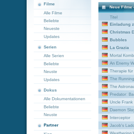
Neueste
Christmas Déjà Vu
Updates
Bubbles
Serien
La Grazia
Mortal Kombat
Alle Serien
An Enemy Within
Beliebte
Therapie für Wikinger
Neuste
The Running Man
Updates
The Astronaut
Dokus
Predator: Badlands
Alle Dokumentationen
Uncle Frank
Beliebte
Daemon Slayer The Movie
Neuste
Interceptor
Partner
Jacob's Ladder - In der Ge
Weathering With You – Da
Kion
Silent Friend
The Monster
A Serbian Film
The Daughter
My Girl 2 - Meine große Li
Bloody Axe Wound