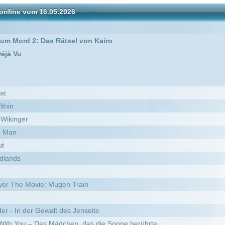
: Mugen Train
walt des Jenseits
s Mädchen, das die Sonne berührte
ebe