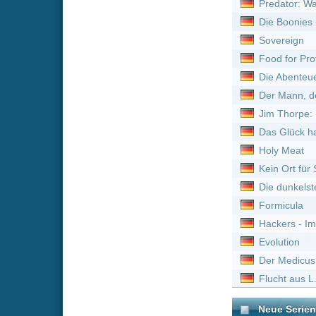
Titel
Citadel :
Staffel 2
That Time I Got Reincar
Detektiv Conan *german
Ascendance of a Bookwo
Das Traumschiff :
Staffel
Die Thundermans :
Staff
My Hero Academia: Vigil
Detektiv Conan *german
Hotel Transsilvanien - Di
Detektiv Conan *german
Detektiv Conan *german
Ninjago: Aufstieg der Dr
One Piece *german subb
Rent-a-Girlfriend :
Staffel
Ninjago: Aufstieg der Dr
Detektiv Conan *german
Detektiv Conan *german
Seconds :
Staffel 2
That Time I Got Reincarn