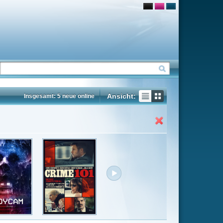
Ansicht:
ne
Insgesamt: 82 neue online
Flash
Mp4
Rating
5.1