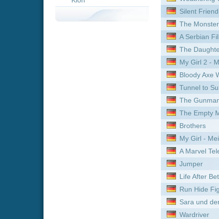
Tunnel to Summer
The Gunman
The Empty Man
Brothers
My Girl - Meine erste Lieb
A Marvel Television Special
Jumper
Life After Beth
Run Hide Fight
Sara und der Drache
Wardriver
Trouble Man
Noah Kahan: Out of Body
Eminence Hill
Balls Up
Der Fremde
The Beldham
Die jüngste Tochter
Tunnel
180
Roommates