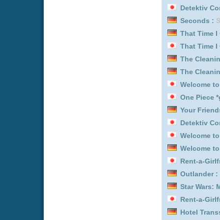
Ninjago: Aufstieg der Dr
That Time I Got Reincarn
Clans :
Staffel 2
Rent-a-Girlfriend *germa
Rent-a-Girlfriend *germa
Paw Patrol - Helfer auf vi
The Cleaning Lady :
Staf
My Hero Academia: Vigil
That Time I Got Reincar
That Time I Got Reincarn
Seven Seconds :
Staffel 
Hacks :
Staffel 4
Legends :
Staffel 1
Marshals :
Staffel 1
Seconds :
Staffel 1
Paw Patrol - Helfer auf vi
Hacks :
Staffel 3
Welcome to Demon-Schoo
Welcome to Demon-Schoo
Rent-a-Girlfriend *germa
Ascendance of a Bookwo