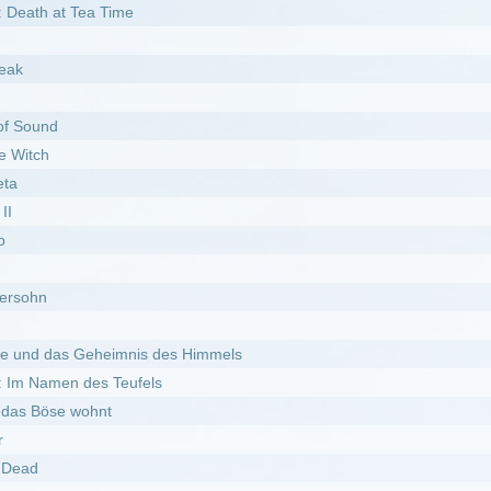
nt
arke Zeitreise
ann
er wurde
g
16.05.2026
I