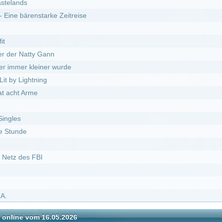
DivX
nated as a Slime *german subbed* :
Staffel 3
 subbed* :
Staffel 32
rm *german subbed* :
Staffel 2
 1
el 2
antes *german subbed* :
Staffel 1
 subbed* :
Staffel 26
e Serie :
Staffel 1
 subbed* :
Staffel 25
 subbed* :
Staffel 28
achen :
Staffel 2
ed* :
Staffel 21
 2
achen :
Staffel 1
 subbed* :
Staffel 31
 subbed* :
Staffel 30
ated as a Slime :
Staffel 3