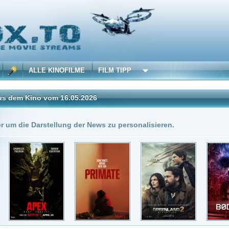
 KINOFILME
FILM TIPP
vom 16.05.2026
Insgesamt: 5 neue onli
stellung der News zu personalisieren.
6.05.2026
DivX
as Rätsel von Kairo