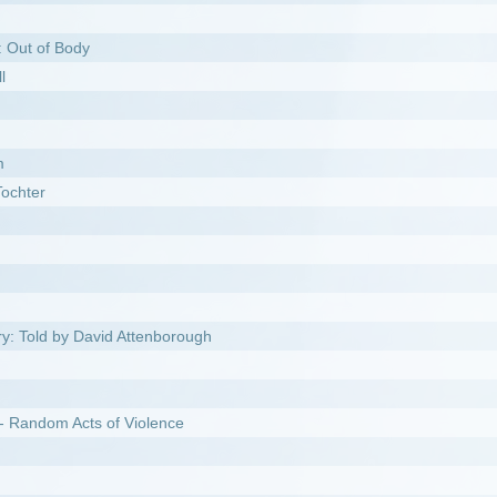
vid Attenborough
 of Violence
 Time
heimnis des Himmels
s Teufels