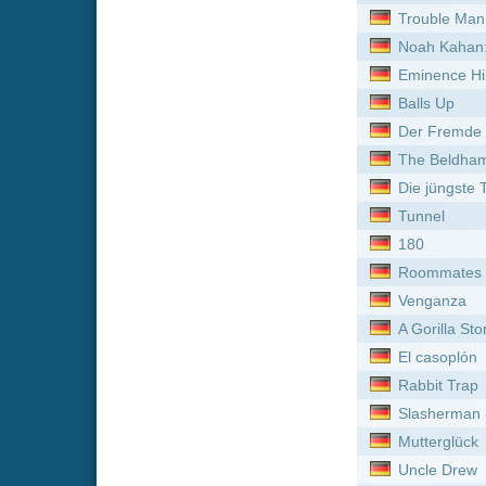
Venganza
A Gorilla Story: Told by Da
El casoplón
Rabbit Trap
Slasherman - Random Acts
Mutterglück
Uncle Drew
Yiya Murano: Death at Tea
Son's Will
Midwinter Break
Somnium
The History of Sound
Knights of the Witch
Bonjour Agneta
Der Medicus II
Buen Camino
Bethany
Der Schwiegersohn
Swapped
Detective Dee und das Ge
Der Konvent: Im Namen de