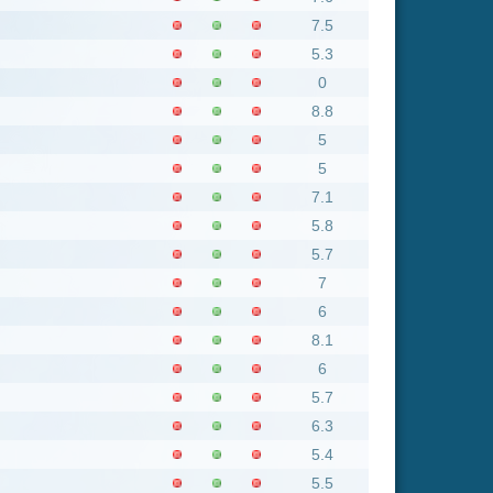
7.1
5.8
5.7
7
6
8.1
6
5.7
6.3
5.4
5.5
4.6
8
4.5
4.6
7.1
5.1
6.9
6.8
4.5
5.6