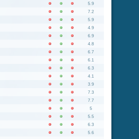
5.5
6.3
5.6
1.7
5.6
6.5
7.4
7
5.9
7.3
7.8
6.8
4.9
7.4
7.3
6
6
7.2
5
nsgesamt: 1655 neue online