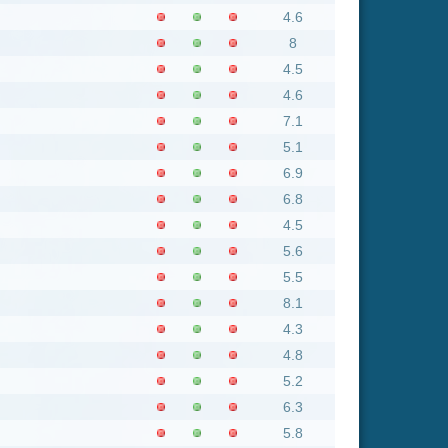
5.5
8.1
4.3
4.8
5.2
6.3
5.8
5.9
7.2
5.9
4.9
6.9
4.8
6.7
6.1
6.3
4.1
3.9
7.3
7.7
5