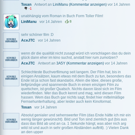
Tosan
Antwort an
LiniManu
(Kommentar anzeigen)
vor 14 Jahren
-1
unabhängig vom Roman in Buch Form Toller Film!
LiniManu
vor 14 Jahren
8
sehr schöner film :D
AceJTC
vor 14 Jahren
wenn dir die qualität nicht zusagt würd ich vorschlagen das du dein
glück dann eher im kino suchst, anstatt hier rum zumotzen?
AceJTC
Antwort an
3A5Y
(Kommentar anzeigen)
vor 14 Jahren
Schlechteste Buchverfilmung seit langem. Der Film hat, bis in
einigen Ansätzen, kaum etwas mit dem Buch zu tun, besonders das
Ende ist ja schon fast skandalös. Allein die Idee, dieses große,
tiefgründige und spannende Buch in einen einzigen Film zu
quetschen, ist großer Quatsch. Nichts davon lässt sich im Film
wiederfinden. Wer das Buch kennt und mag, wird diesen Film
hassen. Wem das Buch gar nichts sagt, findet hier mittelmäßige
Fernsehunterhaltung, aber leider auch kein Kinoformat.
Tosan
vor 14 Jahren
Absolut genialer und sehenswerter Film (das Ende hätte ich mir ein
wenig länger gewünscht). Bild und Ton sind ziemlich gut (bis aus
dass das Bild ab und an ca. 1 Sekunde hängt, was aber nich arg
wild ist und auch in sehr großen Abständen auftritt). :) Vielen Dank
an den upper