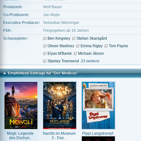
Produzent:
Wolf Bauer
Co-Produzent:
Jan Mojto
Executive Producer:
Sebastian Werninger
FSK:
Freigegeben ab 16 Jahren
Schauspieler:
Ben Kingsley
Stellan Skarsgård
Olivier Martinez
Emma Rigby
Tom Payne
Elyas M'Barek
Michael Jibson
Stanley Townsend
23 weitere
Empfohlene Einträge für "Der Medicus"
Mogli: Legende
Nachts im Museum
Pippi Langstrumpf
des Dschun..
3 - Das ..