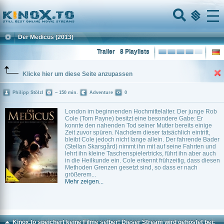
Home
Menu
Der Medicus
(2013)
Trailer
8 Playlists
Klicke hier um diese Seite anzupassen
Philipp Stölzl
~ 150 min.
Adventure
0
London im beginnenden Hochmittelalter. Der junge Rob
Cole (Tom Payne) besitzt eine besondere Gabe: Er
konnte den nahenden Tod seiner Mutter bereits einige
Zeit zuvor spüren. Nachdem dieser tatsächlich eintritt,
bleibt Cole jedoch nicht lange allein. Der fahrende Bader
(Stellan Skarsgård) nimmt ihn mit auf seine Fahrten und
lehrt ihn kleine Taschenspielertricks, führt ihn aber auch
in die Heilkunde ein. Cole erkennt frühzeitig, dass diesen
Methoden Grenzen gesetzt sind, so dass er nach
größerem...
Mehr zeigen...
Kinox.to speichert
keine
Filme selber! Dieser Stream wird gehostet bei: