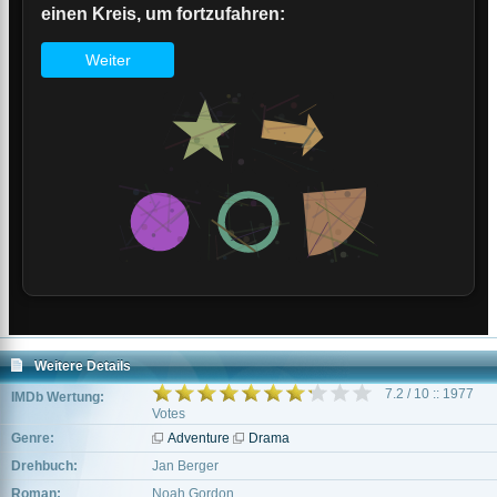
Weitere Details
7.2 / 10 :: 1977
IMDb Wertung:
Votes
Genre:
Adventure
Drama
Drehbuch:
Jan Berger
Roman:
Noah Gordon