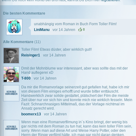
Wenn Du noch kein Konto bei uns hast, kannst Du Dich hier
registrieren
.
Die besten Kommentare
unabhängig vom Roman in Buch Form Toller Film!
LiniManu
vor 14 Jahren
8
Alle Kommentare
(11)
Toller Film! Etwas düster, aber wirklich gut!!
Reisinger1
vor 14 Jahren
Dmit der Mohnblume war interessant, aber was sollte das mit der
Hand auflegerei xD
T-800
vor 14 Jahren
Da mir die Romanvorlage seinerzeit gut gefallen hat, habe ich mir
von diesem Film einiges erhofft und wurde bitter enttäuscht.
Handwerklich zwar solide gestaltet, plätschert der Film die meiste
Zeit über nur vor sich hin und konnte mich nie wirklich fesseln. Mein
Fazit: Schnarchnasiges Mittelmaß, das der Vorlage nichtmal im
Ansatz gerecht wird.
boomerx13
vor 14 Jahren
Wenn man eine Romanverfilmung in´s Kino bringt, der wenig bis
gar nichts mit dem Roman zu tun hat, kann das kein toller Film sein,
sorry. Wenn man auf diese Art und Weise Harry Potter, oder den
Herrn der Ringe verfilmt hätte, ich mag gar nicht daran denken.