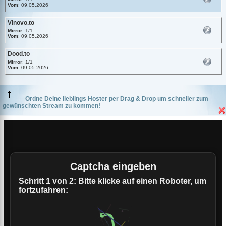
Vom
: 09.05.2026
Vinovo.to
Mirror
: 1/1
Vom
: 09.05.2026
Dood.to
Mirror
: 1/1
Vom
: 09.05.2026
Ordne Deine lieblings Hoster per Drag & Drop um schneller zum
gewünschten Stream zu kommen!