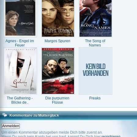
Agnes - Engel im
Margos Spuren
The Song of
Feuer
Names
The Gathering -
Die purpurnen
Freaks
Blicke de..
Flüsse
Kommentare zu Mutterglück
Um einen Kommentar abzugeben melde Dich bitte zuerst an.
Wenn Du noch kein Konto bei uns hast, kannst Du Dich hier
registrieren
.