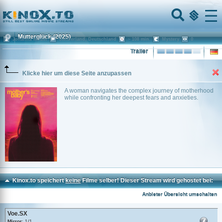
Home
Menu
Mutterglück
(2025)
Johanna Moder
Switzerland, Deutschland
~ 108 min.
Mystery
0
Trailer
Klicke hier um diese Seite anzupassen
A woman navigates the complex journey of motherhood
while confronting her deepest fears and anxieties.
Kinox.to speichert
keine
Filme selber! Dieser Stream wird gehostet bei:
Voe.SX
Anbieter Übersicht umschalten
Voe.SX
Mirror
: 1/1