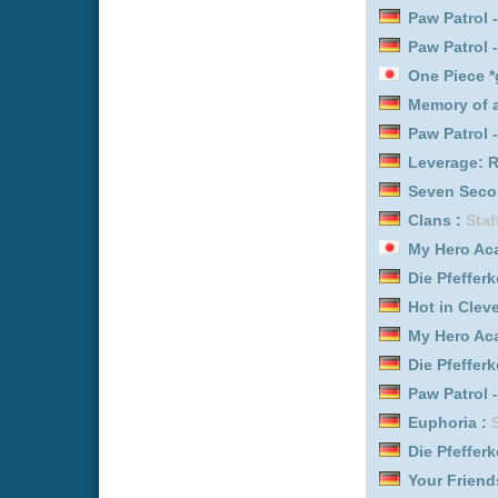
Die Pfefferkörner :
Staffe
Paw Patrol - Helfer auf vi
Paw Patrol - Helfer auf vi
Die Pfefferkörner :
Staffe
Daredevil: Born Again :
S
Legends :
Staffel 1
Citadel :
Staffel 2
Your Friends & Neighbor
Die Pfefferkörner :
Staffe
Star Wars: Maul - Shado
Leverage: Redemption :
Marshals :
Staffel 1
The Boys :
Staffel 5
Beyond Paradise :
Staffe
Die Pfefferkörner :
Staffe
Leverage: Redemption :
Law & Order: New York :
S
Law & Order: New York :
S
Law & Order: New York :
S
Citadel :
Staffel 1
Law & Order: New York :
S