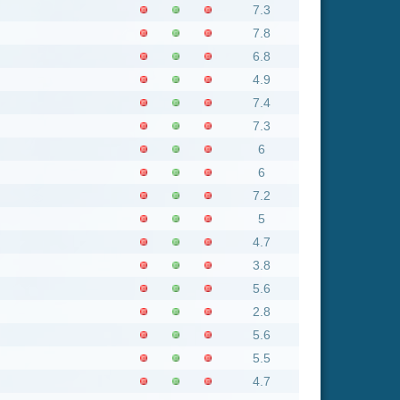
5.6
5.5
4.7
4.5
6.6
8.5
5.3
7.7
4.9
5.3
4.3
5.5
4.1
5.1
6
6
6.5
4.9
8
6