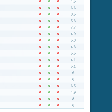
Insgesamt: 949 neue online
Flash
Mp4
Rating
8.8
7.2
7.2
6.6
6
6
7.2
7.2
6
7.2
8.5
6
6
6
7.4
6.6
6.6
8.8