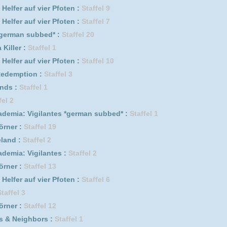
l 15
er Pfoten :
Staffel 5
er Pfoten :
Staffel 13
l 10
taffel 2
s :
Staffel 2
l 8
w Lord :
Staffel 1
Staffel 1
l 2 Episode 2
l 6 Episode 10
Staffel 2
taffel 6
taffel 5
taffel 4
taffel 3