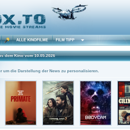
 KINOFILME
FILM TIPP
vom 10.05.2026
Insgesamt: 5 neue onli
stellung der News zu personalisieren.
0.05.2026
DivX