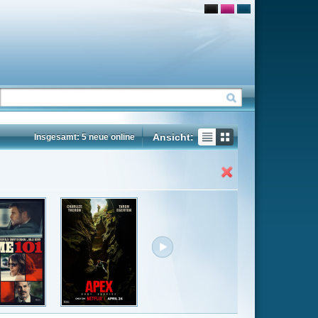
Ansicht:
ne
Insgesamt: 83 neue online
Flash
Mp4
Rating
6.5