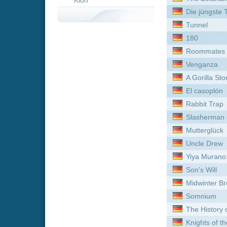
El casoplón
Rabbit Trap
Slasherman - Random Acts
Mutterglück
Uncle Drew
Yiya Murano: Death at Tea
Son's Will
Midwinter Break
Somnium
The History of Sound
Knights of the Witch
Bonjour Agneta
Der Medicus II
Buen Camino
Bethany
Der Schwiegersohn
Swapped
Detective Dee und das Ge
Der Konvent: Im Namen de
Citadel - Wo das Böse woh
The Deserter