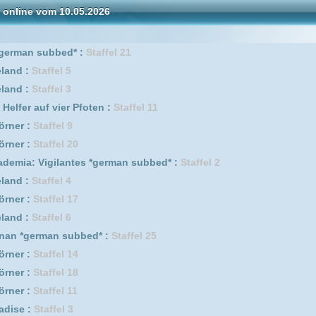
el 1
er Pfoten :
Staffel 10
Staffel 3
1
antes *german subbed* :
Staffel 1
l 19
 2
antes :
Staffel 2
l 13
er Pfoten :
Staffel 6
l 12
s :
Staffel 1
 1
e 7
l 16
l 21
pisode 12
er Pfoten :
Staffel 12