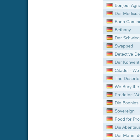
We Bury the Dead
Predator: Wastelands
Die Boonies - Eine bärenst
Sovereign
Food for Profit
Die Abenteuer der Natty G
Der Mann, der immer klein
Jim Thorpe: Lit by Lightnin
Das Glück hat acht Arme
Holy Meat
Kein Ort für Singles
Die dunkelste Stunde
Formicula
Hackers - Im Netz des FBI
Evolution
Der Medicus
Flucht aus L.A.
The Recall
S. Darko - Eine Donnie Da
Spinning Man
Jungle Run - Das Geheimn