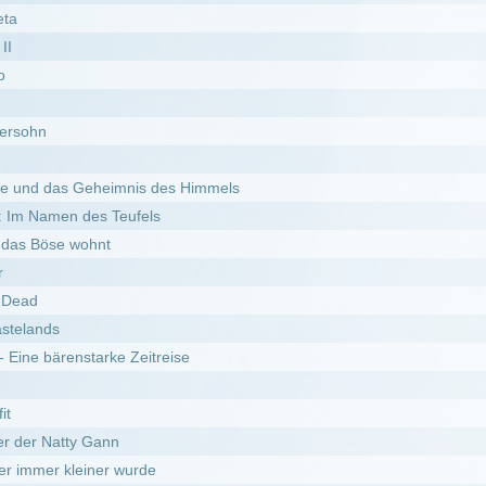
arke Zeitreise
ann
er wurde
g
rko Saga
is des Dschungelgottes