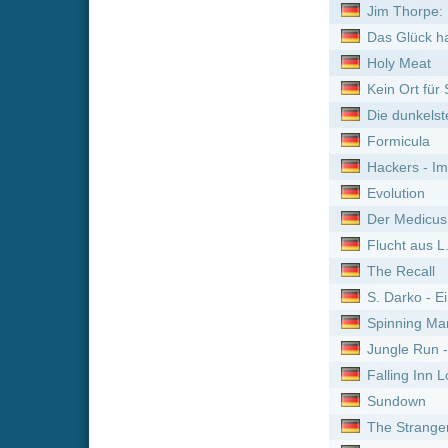
Falling Inn Love
Sundown
The Strangers: Chapter 2
Halloween VI - Der Fluch 
Freies Land
Der Wilde Roboter
The Strangers: Opfernacht
Climax
186 Dollars to Freedom
Joker: Folie à Deux
The Pact 2
Alle Farben des Lebens
The Strangers: Chapter 3
The Unholy
La Boum 2 - Die Fete geht 
La Boum - Die Fete
Zemletryasenie
A.I. Rising
V wie Vendetta
Deep Impact