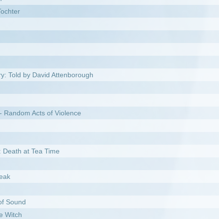
 of Violence
 Time
heimnis des Himmels
s Teufels
nt