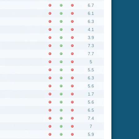
5.6
1.7
5.6
6.5
7.4
7
5.9
7.3
7.8
6.8
4.9
7.4
7.3
6
6
7.2
5
4.7
3.8
5.6
2.8