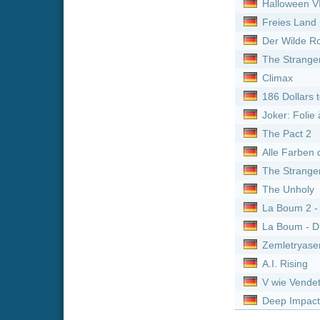
Neue Serien online vom 
Titel
One Piece *german subb
Hot in Cleveland :
Staffel
Hot in Cleveland :
Staffel
Paw Patrol - Helfer auf vi
Die Pfefferkörner :
Staffe
Die Pfefferkörner :
Staffe
My Hero Academia: Vigil
Hot in Cleveland :
Staffel
Die Pfefferkörner :
Staffe
Hot in Cleveland :
Staffel
Detektiv Conan *german
Die Pfefferkörner :
Staffe
Die Pfefferkörner :
Staffe
Die Pfefferkörner :
Staffe
Beyond Paradise :
Staffe
Paw Patrol - Helfer auf vi
Paw Patrol - Helfer auf vi
One Piece *german subb