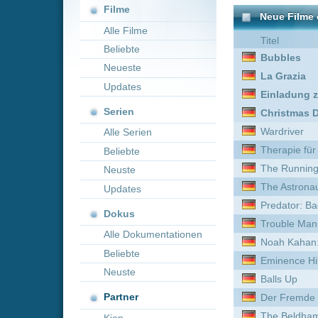
Neueste
La Grazia
Updates
Einladung zum Mord 2: D
Serien
Christmas Déjà Vu
Wardriver
Alle Serien
Therapie für Wikinger
Beliebte
The Running Man
Neuste
The Astronaut
Updates
Predator: Badlands
Dokus
Trouble Man
Alle Dokumentationen
Noah Kahan: Out of Body
Beliebte
Eminence Hill
Neuste
Balls Up
Partner
Der Fremde
The Beldham
Kion
Die jüngste Tochter
Tunnel
180
Roommates
Venganza
A Gorilla Story: Told by Da