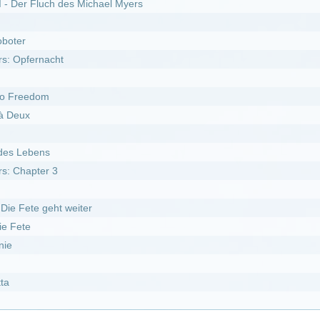
10.05.2026
DivX
ed* :
Staffel 21
 5
 3
er Pfoten :
Staffel 11
l 9
l 20
antes *german subbed* :
Staffel 2
 4
l 17
 6
 subbed* :
Staffel 25
l 14
l 18
l 11
l 3
er Pfoten :
Staffel 9
er Pfoten :
Staffel 7
ed* :
Staffel 20