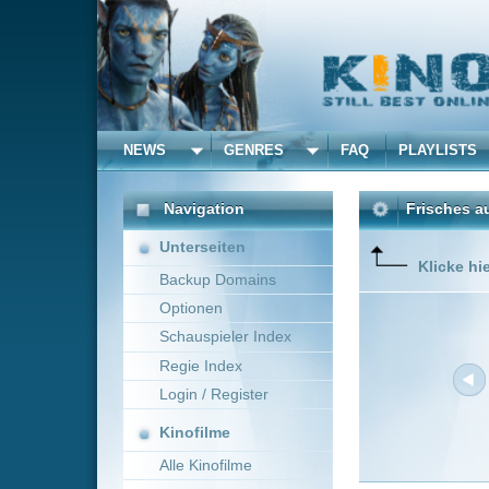
NEWS
GENRES
FAQ
PLAYLISTS
ALLE
Navigation
Frisches aus dem Kino 
Unterseiten
Klicke hier um die Dar
Backup Domains
Optionen
Schauspieler Index
Regie Index
Login / Register
Kinofilme
Alle Kinofilme
Filme
Neue Filme online vom 1
Alle Filme
Titel
Beliebte
Bubbles