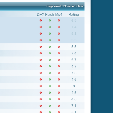
7.4
5.1
5.5
5.5
7.4
6.7
4.7
7.5
4.6
8
4.5
4.6
7.1
5.1
6.9
6.8
4.5
5.6
5.5
8.1