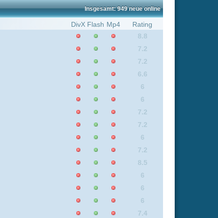
6.9
6.6
8.3
0
6.3
7.2
6
7.2
7.2
6
6.6
8.4
6
7.7
7.2
8.5
6
6
6.3
8.1
6.6