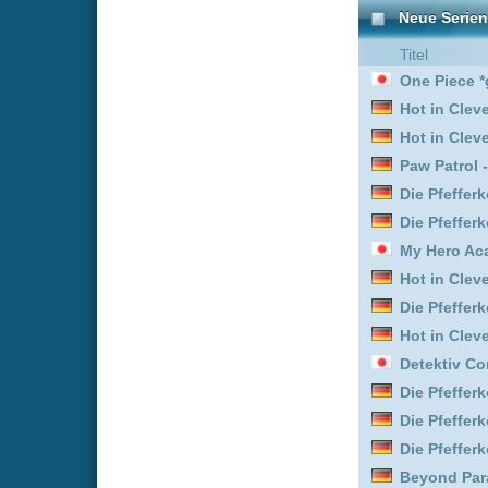
Memory of a Killer :
Staff
Paw Patrol - Helfer auf vi
Leverage: Redemption :
Seven Seconds :
Staffel 
Clans :
Staffel 2
My Hero Academia: Vigil
Die Pfefferkörner :
Staffe
Hot in Cleveland :
Staffel
My Hero Academia: Vigil
Die Pfefferkörner :
Staffe
Paw Patrol - Helfer auf vi
Euphoria :
Staffel 3
Die Pfefferkörner :
Staffe
Your Friends & Neighbor
Hot in Cleveland :
Staffel
Scrubs :
Staffel 1 Episod
Die Pfefferkörner :
Staffe
Die Pfefferkörner :
Staffe
Clans :
Staffel 1
The Rookie :
Staffel 8 E
Paw Patrol - Helfer auf vi