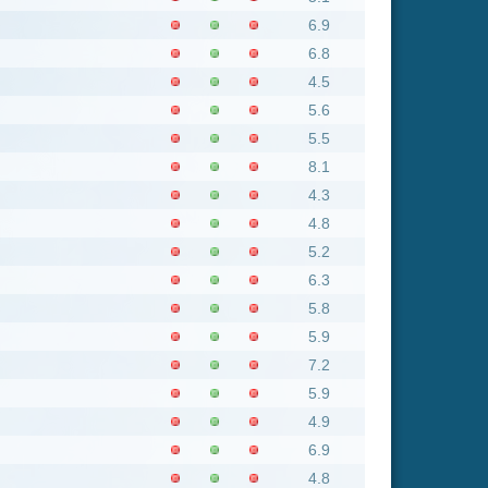
4.3
4.8
5.2
6.3
5.8
5.9
7.2
5.9
4.9
6.9
4.8
6.7
6.1
6.3
4.1
3.9
7.3
7.7
5
5.5
6.3