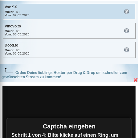
Voe.SX
Mirror
: 1/1
Vom
: 07.05.2026
Vinovo.to
Mirror
: 1/1
Vom
: 06.05.2026
Dood.to
Mirror
: 1/1
Vom
: 06.05.2026
Ordne Deine lieblings Hoster per Drag & Drop um schneller zum
gewünschten Stream zu kommen!