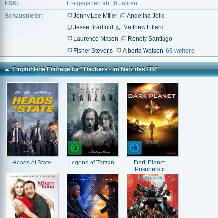
FSK:
Freigegeben ab 16 Jahren
Schauspieler:
Jonny Lee Miller
Angelina Jolie
Jesse Bradford
Matthew Lillard
Laurence Mason
Renoly Santiago
Fisher Stevens
Alberta Watson
65 weitere
Empfohlene Einträge für "Hackers - Im Netz des FBI"
Heads of State
Legend of Tarzan
Dark Planet -
Prisoners o..