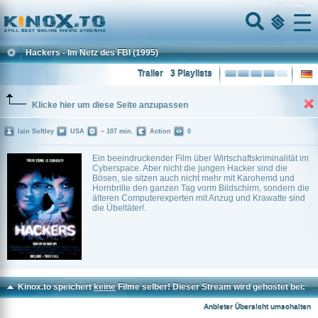
Home
Menu
Hackers - Im Netz des FBI
(1995)
Trailer
3 Playlists
Klicke hier um diese Seite anzupassen
Iain Softley
USA
~ 107 min.
Action
0
Ein beeindruckender Film über Wirtschaftskriminalität im
Cyberspace. Aber nicht die jungen Hacker sind die
Bösen, sie sitzen auch nicht mehr mit Karohemd und
Hornbrille den ganzen Tag vorm Bildschirm, sondern die
älteren Computerexperten mit Anzug und Krawatte sind
die Übeltäter!.
Kinox.to speichert
keine
Filme selber! Dieser Stream wird gehostet bei:
Voe.SX
Anbieter Übersicht umschalten