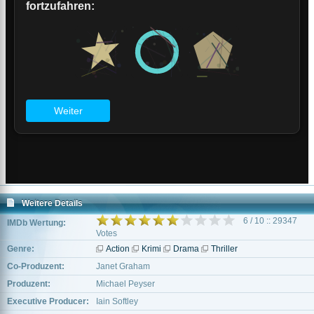
Weitere Details
6 / 10 :: 29347
IMDb Wertung:
Votes
Genre:
Action
Krimi
Drama
Thriller
Co-Produzent:
Janet Graham
Produzent:
Michael Peyser
Executive Producer:
Iain Softley