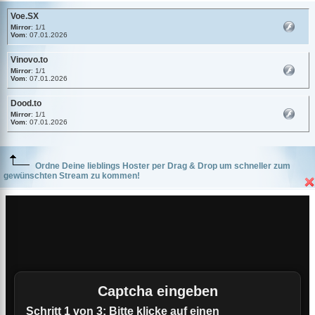
Voe.SX
Mirror
: 1/1
Vom
: 07.01.2026
Vinovo.to
Mirror
: 1/1
Vom
: 07.01.2026
Dood.to
Mirror
: 1/1
Vom
: 07.01.2026
Ordne Deine lieblings Hoster per Drag & Drop um schneller zum
gewünschten Stream zu kommen!