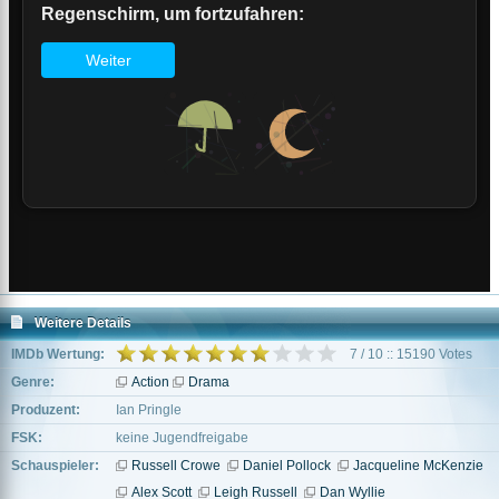
Weitere Details
IMDb Wertung:
7 / 10 :: 15190 Votes
Genre:
Action
Drama
Produzent:
Ian Pringle
FSK:
keine Jugendfreigabe
Schauspieler:
Russell Crowe
Daniel Pollock
Jacqueline McKenzie
Alex Scott
Leigh Russell
Dan Wyllie