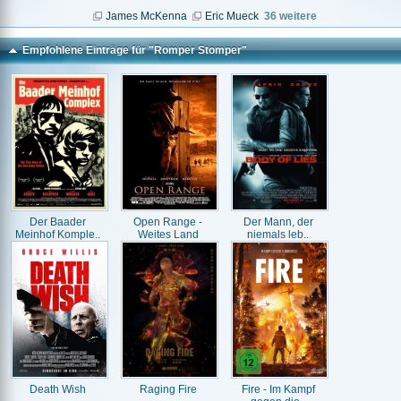
James McKenna
Eric Mueck
36 weitere
Empfohlene Einträge für "Romper Stomper"
Der Baader
Open Range -
Der Mann, der
Meinhof Komple..
Weites Land
niemals leb..
Death Wish
Raging Fire
Fire - Im Kampf