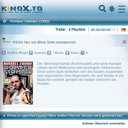
Home
Menu
Romper Stomper
(1992)
Trailer
2 Playlists
Klicke hier um diese Seite anzupassen
Geoffrey Wright
Australia
~ 94 min.
Action
0
Der Skinhead Hando (Kurt Russell) und seine Kumpel
ziehen durch Melbourne und verprügeln Vietnamesen.
Doch schon bald schließen sich die Asiaten zusammen
und organisieren ihre Gegenwehr. Als sich Hando in ein
Mädchen verliebt, geraten die beiden zwischen die
Fronten…
Kinox.to speichert
keine
Filme selber! Dieser Stream wird gehostet bei:
Voe.SX
Anbieter Übersicht umschalten