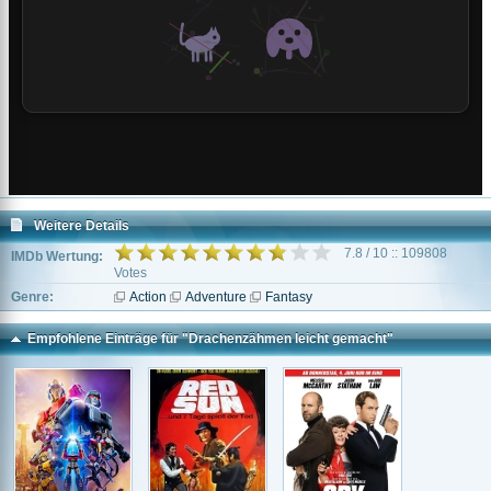
Weitere Details
7.8 / 10 :: 109808
IMDb Wertung:
Votes
Genre:
Action
Adventure
Fantasy
Empfohlene Einträge für "Drachenzähmen leicht gemacht"