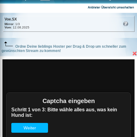
Voe.SX
Anbieter Übersicht umschalten
Voe.SX
Mirror
: 1/3
Vom
: 12.08.2025
Ordne Deine lieblings Hoster per Drag & Drop um schneller zum
gewünschten Stream zu kommen!