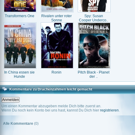
Transformers One
Rivalen unter roter
Spy: Susan
Sonne
Cooper Underco..
In China essen sie
Ronin
Pitch Black - Planet
Hunde
der ..
Kommentare zu Drachenzähmen leicht gemacht
Um einen Kommentar abzugeben melde Dich bitte zuerst an.
Wenn Du noch kein Konto bei uns hast, kannst Du Dich hier
registrieren
.
Alle Kommentare
(0)