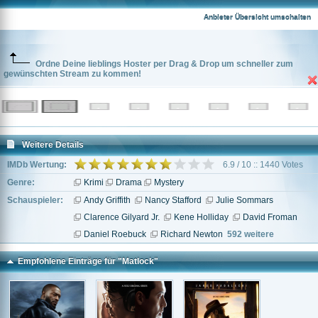
Anbieter Übersicht umschalten
Ordne Deine lieblings Hoster per Drag & Drop um schneller zum
gewünschten Stream zu kommen!
Weitere Details
IMDb Wertung:
6.9 / 10 :: 1440 Votes
Genre:
Krimi
Drama
Mystery
Schauspieler:
Andy Griffith
Nancy Stafford
Julie Sommars
Clarence Gilyard Jr.
Kene Holliday
David Froman
Daniel Roebuck
Richard Newton
592 weitere
Empfohlene Einträge für "Matlock"