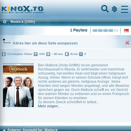
Home
Menu
Matlock
(1995)
1 Playlists
Klicke hier um diese Seite anzupassen
Christopher Hibler
USA
~ 60 min.
Krimi
0
Ben Matlock (Andy Griffith) ist ein gerissener
Rechtsanwalt in Atlanta. Er wirkt bieder und manchmal
schusselig, hat weißes Haar und trägt einen hellgrauen
Anzug. Immer. Wenn er seinen Schrank öffnet, hängt dort
nichts anderes als gleiche, hellgraue Anzüge. Seine
Klienten sind wegen Mordes angeklagt, und alle Beweise
sprechen gegen sie. Doch Matlock schafft es, vor Gericht
den wahren Mörder zu entlarven und so einen Freispruch
für seinen Klienten zu erwirken.
Zu diesem Zweck schnüffelt er selbst...
Mehr zeigen...
Anbieter Auswahl für: Matlock