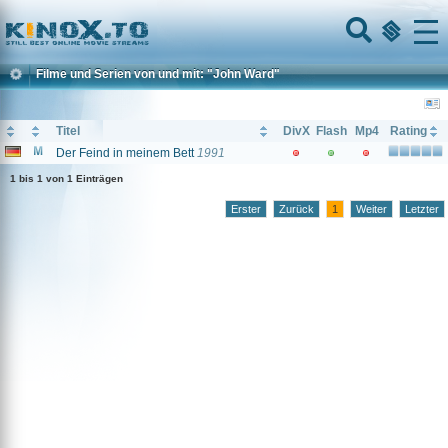
Home
Menu
Filme und Serien von und mit: "John Ward"
Titel
DivX
Flash
Mp4
Rating
Der Feind in meinem Bett
1991
1 bis 1 von 1 Einträgen
Erster
Zurück
1
Weiter
Letzter