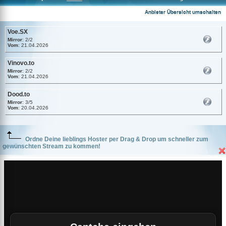
Voe.SX
Anbieter Übersicht umschalten
Voe.SX
Mirror
: 2/2
Vom
: 21.04.2026
Vinovo.to
Mirror
: 2/2
Vom
: 21.04.2026
Dood.to
Mirror
: 3/5
Vom
: 20.04.2026
Ordne Deine lieblings Hoster per Drag & Drop um schneller zum
gewünschten Stream zu kommen!