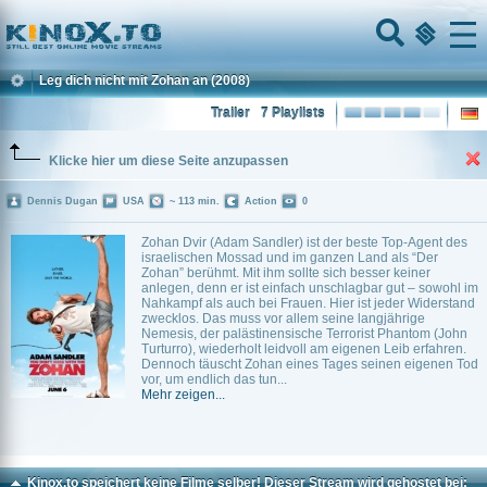
Home
Menu
Leg dich nicht mit Zohan an
(2008)
Trailer
7 Playlists
Klicke hier um diese Seite anzupassen
Dennis Dugan
USA
~ 113 min.
Action
0
Zohan Dvir (Adam Sandler) ist der beste Top-Agent des
israelischen Mossad und im ganzen Land als “Der
Zohan” berühmt. Mit ihm sollte sich besser keiner
anlegen, denn er ist einfach unschlagbar gut – sowohl im
Nahkampf als auch bei Frauen. Hier ist jeder Widerstand
zwecklos. Das muss vor allem seine langjährige
Nemesis, der palästinensische Terrorist Phantom (John
Turturro), wiederholt leidvoll am eigenen Leib erfahren.
Dennoch täuscht Zohan eines Tages seinen eigenen Tod
vor, um endlich das tun...
Mehr zeigen...
Kinox.to speichert
keine
Filme selber! Dieser Stream wird gehostet bei: