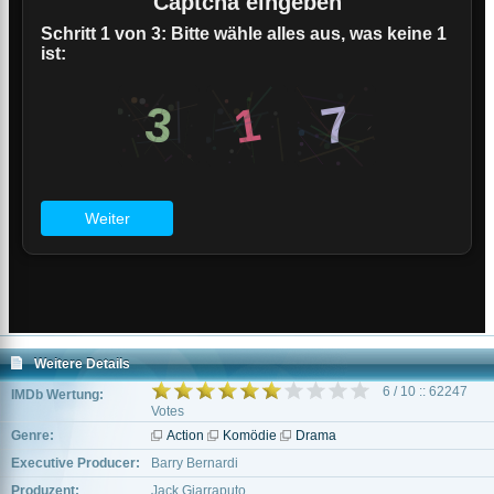
Weitere Details
6 / 10 :: 62247
IMDb Wertung:
Votes
Genre:
Action
Komödie
Drama
Executive Producer:
Barry Bernardi
Produzent:
Jack Giarraputo