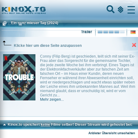
Home
Menu
Ein ganz mieser Tag
(2024)
Action
0
Trailer
Klicke hier um diese Seite anzupassen
Conny (Filip Berg) ist geschieden, teilt sich mit seiner Ex-
Frau aber das Sorgerecht für die gemeinsame Tochter,
die jede zweite Woche bei ihm verbringt. Eines Tages ist
der Elektronikfachverkäufer aber zur falschen Zeit am
falschen Ort – im Haus einer Kundin, deren neuen
Fernseher er während ihrer Abwesenheit einrichten soll,
wird er niedergeschlagen und wacht etwas später neben
der Leiche eines ihm unbekannten Mannes auf. Weil ihm
niemand glaubt, dass er unschuldig ist, wird er vom
Gericht zu...
Mehr zeigen...
Kinox.to speichert
keine
Filme selber! Dieser Stream wird gehostet bei:
Dood.to
Anbieter Übersicht umschalten