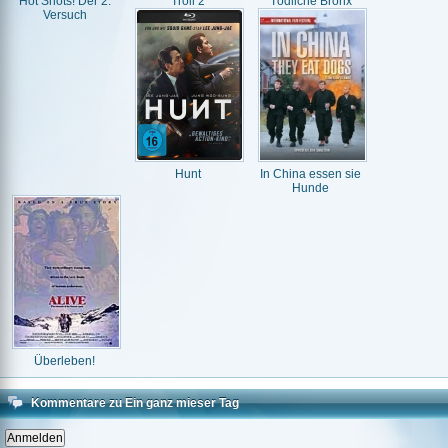
Hot Shots! Der 2.
Troll 2
Tödliche Bronx
Versuch
Hunt
In China essen sie
Hunde
Überleben!
Kommentare zu Ein ganz mieser Tag