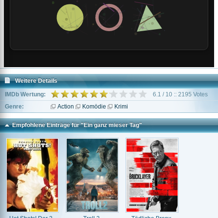
Weitere Details
IMDb Wertung:
6.1 / 10 :: 2195 Votes
Genre:
Action
Komödie
Krimi
Empfohlene Einträge für "Ein ganz mieser Tag"