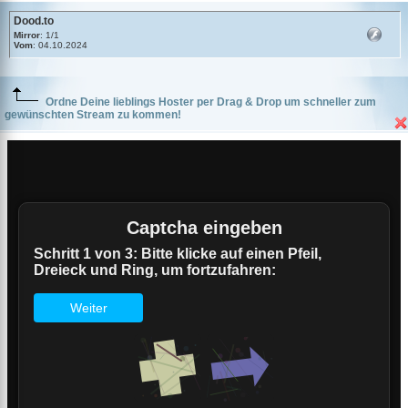
Dood.to
Mirror
: 1/1
Vom
: 04.10.2024
Ordne Deine lieblings Hoster per Drag & Drop um schneller zum
gewünschten Stream zu kommen!